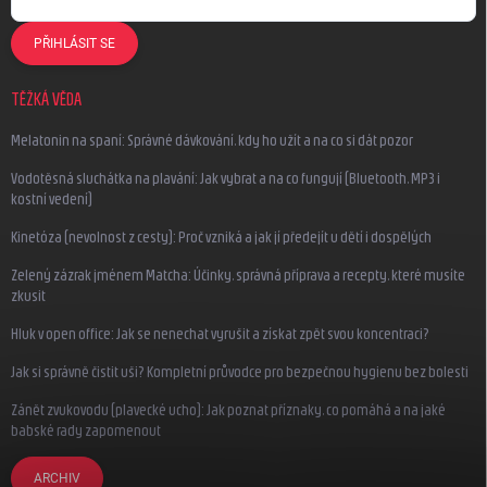
PŘIHLÁSIT SE
TĚŽKÁ VĚDA
Melatonin na spaní: Správné dávkování, kdy ho užít a na co si dát pozor
Vodotěsná sluchátka na plavání: Jak vybrat a na co fungují (Bluetooth, MP3 i
kostní vedení)
Kinetóza (nevolnost z cesty): Proč vzniká a jak jí předejít u dětí i dospělých
Zelený zázrak jménem Matcha: Účinky, správná příprava a recepty, které musíte
zkusit
Hluk v open office: Jak se nenechat vyrušit a získat zpět svou koncentraci?
Jak si správně čistit uši? Kompletní průvodce pro bezpečnou hygienu bez bolesti
Zánět zvukovodu (plavecké ucho): Jak poznat příznaky, co pomáhá a na jaké
babské rady zapomenout
ARCHIV