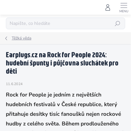
Přejít
na
obsah
HLEDAT
Těžká věda
Earplugs.cz na Rock for People 2024:
hudební špunty i půjčovna sluchátek pro
děti
11.6.2024
Rock for People je jedním z největších
hudebních festivalů v České republice, který
přitahuje desítky tisíc fanoušků nejen rockové
hudby z celého světa. Během prodlouženého