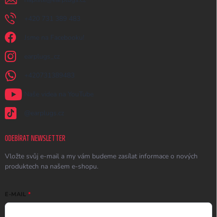
+420 731 389 483
Jsme na Facebooku!
earplugs_cz
+420731389483
Naše videa na YouTube
@earplugs.cz
ODEBÍRAT NEWSLETTER
Vložte svůj e-mail a my vám budeme zasílat informace o nových
produktech na našem e-shopu.
E-MAIL