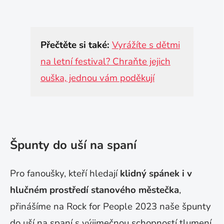
Přečtěte si také:
Vyrážíte s dětmi
na letní festival? Chraňte jejich
ouška, jednou vám poděkují
Špunty do uší na spaní
Pro fanoušky, kteří hledají
klidný spánek i v
hlučném prostředí stanového městečka
,
přinášíme na Rock for People 2023 naše špunty
do uší na spaní s výjimečnou schopností tlumení