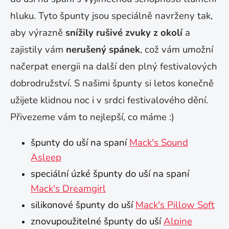
hluku. Tyto špunty jsou speciálně navrženy tak,
aby výrazně
snížily rušivé zvuky z okolí
a
zajistily vám
nerušený spánek
, což vám umožní
načerpat energii na další den plný festivalových
dobrodružství. S našimi špunty si letos konečně
užijete klidnou noc i v srdci festivalového dění.
Přivezeme vám to nejlepší, co máme
:)
špunty do uší na spaní
Mack's Sound
Asleep
speciální úzké špunty do uší na spaní
Mack's Dreamgirl
silikonové špunty do uší
Mack's Pillow Soft
znovupoužitelné špunty do uší
Alpine