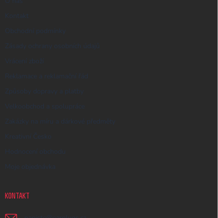
O nás
Kontakt
Obchodní podmínky
Zásady ochrany osobních údajů
Vrácení zboží
Reklamace a reklamační řád
Způsoby dopravy a platby
Velkoobchod a spolupráce
Zakázky na míru a dárkové předměty
Kreativní Česko
Hodnocení obchodu
Moje objednávka
KONTAKT
napiste
@
earplugs.cz