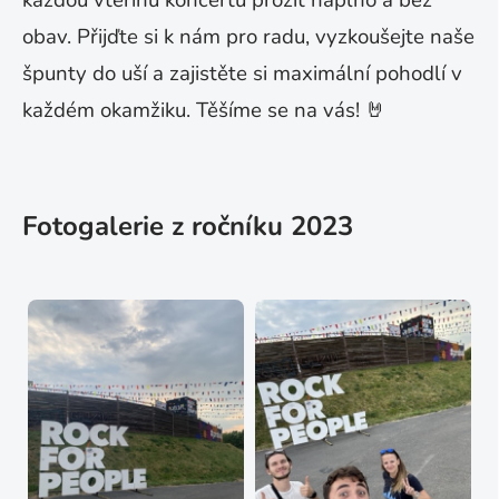
každou vteřinu koncertů prožít naplno a bez
obav. Přijďte si k nám pro radu, vyzkoušejte naše
špunty do uší a zajistěte si maximální pohodlí v
každém okamžiku. Těšíme se na vás!
🤘
Fotogalerie z ročníku 2023