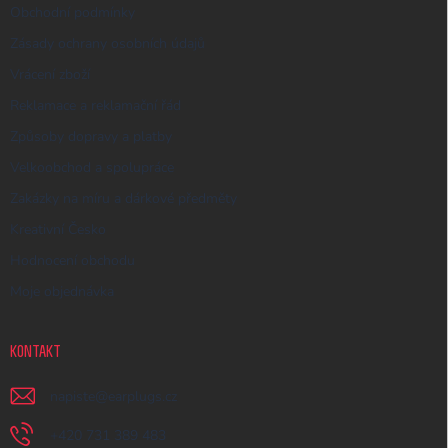
Obchodní podmínky
Zásady ochrany osobních údajů
Vrácení zboží
Reklamace a reklamační řád
Způsoby dopravy a platby
Velkoobchod a spolupráce
Zakázky na míru a dárkové předměty
Kreativní Česko
Hodnocení obchodu
Moje objednávka
KONTAKT
napiste
@
earplugs.cz
+420 731 389 483