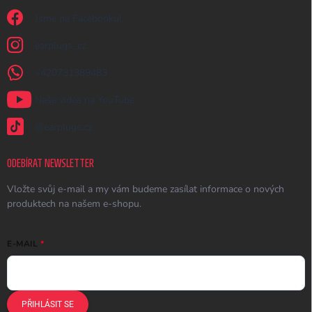
Jsme na Facebooku!
earplugs_cz
+420731389483
Naše videa na YouTube
@earplugs.cz
ODEBÍRAT NEWSLETTER
Vložte svůj e-mail a my vám budeme zasílat informace o nových
produktech na našem e-shopu.
E-MAIL
PŘIHLÁSIT SE