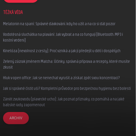
TĚŽKÁ VĚDA
Melatonin na spaní: Správné dávkování, kdy ho užít a na co si dát pozor
Vodotěsná sluchátka na plavání: Jak vybrat a na co fungují (Bluetooth, MP3 i
kostní vedení)
Kinetóza (nevolnost z cesty): Proč vzniká a jak jí předejít u dětí i dospělých
Zelený zázrak jménem Matcha: Účinky, správná příprava a recepty, které musíte
zkusit
Hluk v open office: Jak se nenechat vyrušit a získat zpět svou koncentraci?
Jak si správně čistit uši? Kompletní průvodce pro bezpečnou hygienu bez bolesti
Zánět zvukovodu (plavecké ucho): Jak poznat příznaky, co pomáhá a na jaké
babské rady zapomenout
ARCHIV