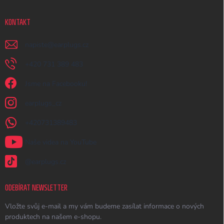
KONTAKT
napiste
@
earplugs.cz
+420 731 389 483
Jsme na Facebooku!
earplugs_cz
+420731389483
Naše videa na YouTube
@earplugs.cz
ODEBÍRAT NEWSLETTER
Vložte svůj e-mail a my vám budeme zasílat informace o nových
produktech na našem e-shopu.