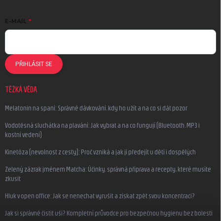
E-MAIL
PŘIHLÁSIT SE
TĚŽKÁ VĚDA
Melatonin na spaní: Správné dávkování, kdy ho užít a na co si dát pozor
Vodotěsná sluchátka na plavání: Jak vybrat a na co fungují (Bluetooth, MP3 i
kostní vedení)
Kinetóza (nevolnost z cesty): Proč vzniká a jak jí předejít u dětí i dospělých
Zelený zázrak jménem Matcha: Účinky, správná příprava a recepty, které musíte
zkusit
Hluk v open office: Jak se nenechat vyrušit a získat zpět svou koncentraci?
Jak si správně čistit uši? Kompletní průvodce pro bezpečnou hygienu bez bolesti