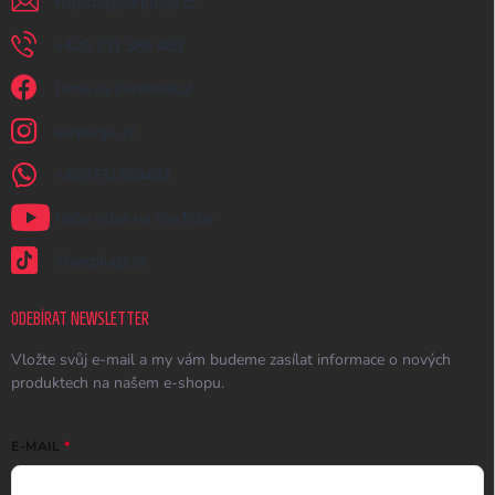
napiste
@
earplugs.cz
+420 731 389 483
Jsme na Facebooku!
earplugs_cz
+420731389483
Naše videa na YouTube
@earplugs.cz
ODEBÍRAT NEWSLETTER
Vložte svůj e-mail a my vám budeme zasílat informace o nových
produktech na našem e-shopu.
E-MAIL