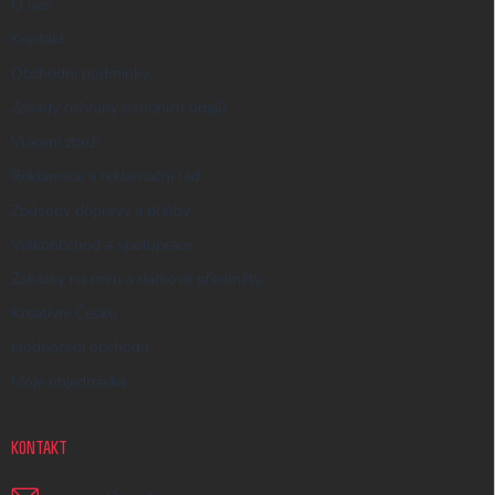
O nás
Kontakt
Obchodní podmínky
Zásady ochrany osobních údajů
Vrácení zboží
Reklamace a reklamační řád
Způsoby dopravy a platby
Velkoobchod a spolupráce
Zakázky na míru a dárkové předměty
Kreativní Česko
Hodnocení obchodu
Moje objednávka
KONTAKT