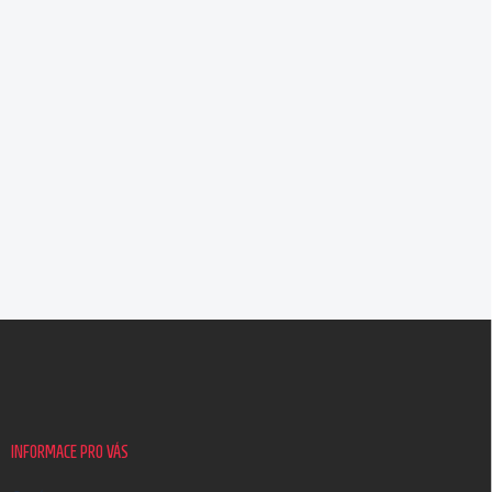
Z
á
p
a
t
í
INFORMACE PRO VÁS