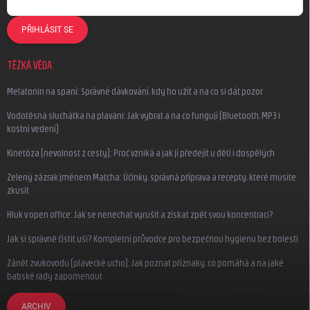
PŘIHLÁSIT SE
TĚŽKÁ VĚDA
Melatonin na spaní: Správné dávkování, kdy ho užít a na co si dát pozor
Vodotěsná sluchátka na plavání: Jak vybrat a na co fungují (Bluetooth, MP3 i
kostní vedení)
Kinetóza (nevolnost z cesty): Proč vzniká a jak jí předejít u dětí i dospělých
Zelený zázrak jménem Matcha: Účinky, správná příprava a recepty, které musíte
zkusit
Hluk v open office: Jak se nenechat vyrušit a získat zpět svou koncentraci?
Jak si správně čistit uši? Kompletní průvodce pro bezpečnou hygienu bez bolesti
Zánět zvukovodu (plavecké ucho): Jak poznat příznaky, co pomáhá a na jaké
babské rady zapomenout
ARCHIV