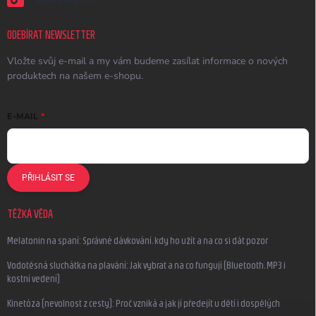
ODEBÍRAT NEWSLETTER
Vložte svůj e-mail a my vám budeme zasílat informace o nových
produktech na našem e-shopu.
E-MAIL
PŘIHLÁSIT SE
TĚŽKÁ VĚDA
Melatonin na spaní: Správné dávkování, kdy ho užít a na co si dát pozor
Vodotěsná sluchátka na plavání: Jak vybrat a na co fungují (Bluetooth, MP3 i
kostní vedení)
Kinetóza (nevolnost z cesty): Proč vzniká a jak jí předejít u dětí i dospělých