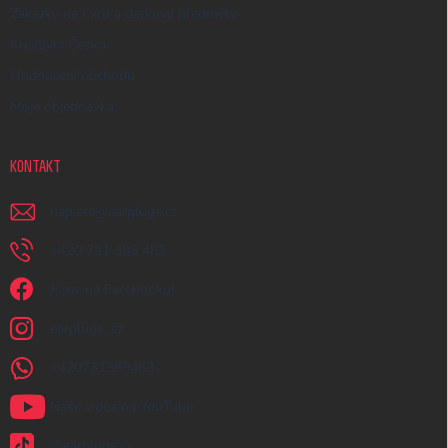
Zakázky na míru a dárkové předměty
Kreativní Česko
Hodnocení obchodu
Moje objednávka
KONTAKT
napiste
@
earplugs.cz
+420 731 389 483
Jsme na Facebooku!
earplugs_cz
+420731389483
Naše videa na YouTube
@earplugs.cz