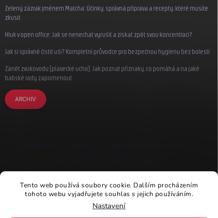
Zelený zázrak jménem Matcha: Účinky, správná příprava a recepty, které musíte
zkusit
Hluk v open office: Jak se nenechat vyrušit a získat zpět svou koncentraci?
Jak si správně čistit uši? Kompletní průvodce pro bezpečnou hygienu bez bolesti
Zánět zvukovodu (plavecké ucho): Jak poznat příznaky, co pomáhá a na jaké
babské rady zapomenout
ARCHIV
Earplugs.cz
Earplugs.sk
Earplugs.hu
Earmazing.de
Earplugs.at
Earplugs.ro
Lunesto.cz
Tento web používá soubory cookie. Dalším procházením
tohoto webu vyjadřujete souhlas s jejich používáním.
Nastavení