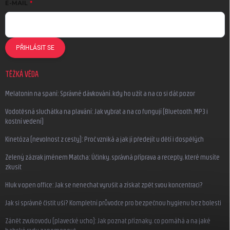
E-MAIL
PŘIHLÁSIT SE
TĚŽKÁ VĚDA
Melatonin na spaní: Správné dávkování, kdy ho užít a na co si dát pozor
Vodotěsná sluchátka na plavání: Jak vybrat a na co fungují (Bluetooth, MP3 i
kostní vedení)
Kinetóza (nevolnost z cesty): Proč vzniká a jak jí předejít u dětí i dospělých
Zelený zázrak jménem Matcha: Účinky, správná příprava a recepty, které musíte
zkusit
Hluk v open office: Jak se nenechat vyrušit a získat zpět svou koncentraci?
Jak si správně čistit uši? Kompletní průvodce pro bezpečnou hygienu bez bolesti
Zánět zvukovodu (plavecké ucho): Jak poznat příznaky, co pomáhá a na jaké