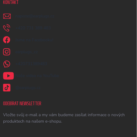
KONTAKT
napiste
@
earplugs.cz
+420 731 389 483
Jsme na Facebooku!
earplugs_cz
+420731389483
Naše videa na YouTube
@earplugs.cz
ODEBÍRAT NEWSLETTER
Vložte svůj e-mail a my vám budeme zasílat informace o nových
produktech na našem e-shopu.