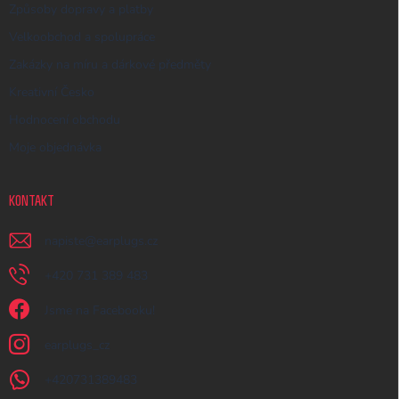
Způsoby dopravy a platby
Velkoobchod a spolupráce
Zakázky na míru a dárkové předměty
Kreativní Česko
Hodnocení obchodu
Moje objednávka
KONTAKT
napiste
@
earplugs.cz
+420 731 389 483
Jsme na Facebooku!
earplugs_cz
+420731389483