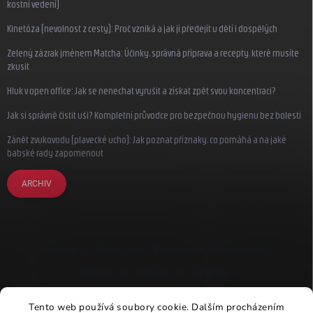
kostní vedení)
Kinetóza (nevolnost z cesty): Proč vzniká a jak jí předejít u dětí i dospělých
Zelený zázrak jménem Matcha: Účinky, správná příprava a recepty, které musíte
zkusit
Hluk v open office: Jak se nenechat vyrušit a získat zpět svou koncentraci?
Jak si správně čistit uši? Kompletní průvodce pro bezpečnou hygienu bez bolesti
Zánět zvukovodu (plavecké ucho): Jak poznat příznaky, co pomáhá a na jaké
babské rady zapomenout
ARCHIV
Earplugs.cz
Earplugs.sk
Earplugs.hu
Earmazing.de
Earplugs.at
Earplugs.ro
Lunesto.cz
Tento web používá soubory cookie. Dalším procházením