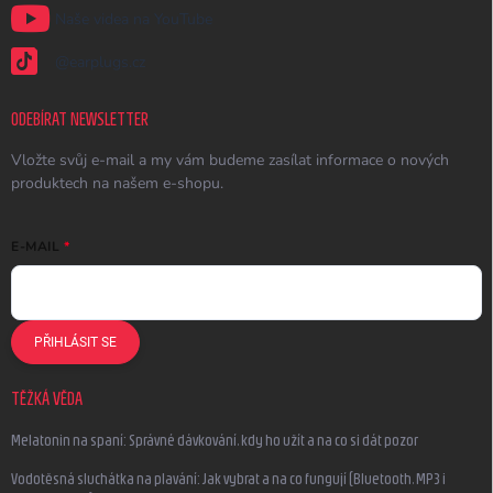
Naše videa na YouTube
@earplugs.cz
ODEBÍRAT NEWSLETTER
Vložte svůj e-mail a my vám budeme zasílat informace o nových
produktech na našem e-shopu.
E-MAIL
PŘIHLÁSIT SE
TĚŽKÁ VĚDA
Melatonin na spaní: Správné dávkování, kdy ho užít a na co si dát pozor
Vodotěsná sluchátka na plavání: Jak vybrat a na co fungují (Bluetooth, MP3 i