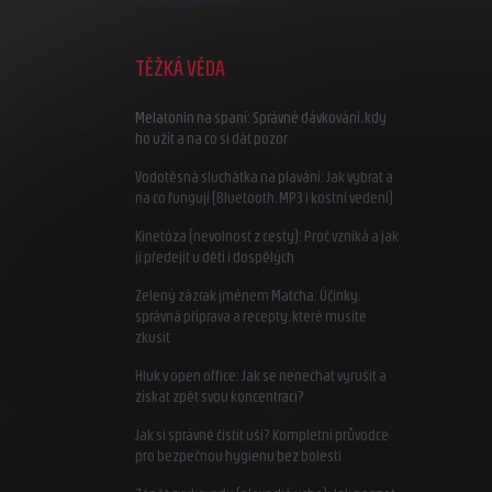
TĚŽKÁ VĚDA
Melatonin na spaní: Správné dávkování, kdy
ho užít a na co si dát pozor
Vodotěsná sluchátka na plavání: Jak vybrat a
na co fungují (Bluetooth, MP3 i kostní vedení)
Kinetóza (nevolnost z cesty): Proč vzniká a jak
jí předejít u dětí i dospělých
Zelený zázrak jménem Matcha: Účinky,
správná příprava a recepty, které musíte
zkusit
Hluk v open office: Jak se nenechat vyrušit a
získat zpět svou koncentraci?
Jak si správně čistit uši? Kompletní průvodce
pro bezpečnou hygienu bez bolesti