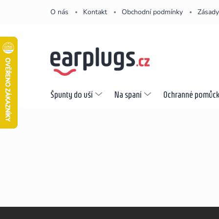
Přejít
O nás
Kontakt
Obchodní podmínky
Zásady
na
obsah
Špunty do uší
Na spaní
Ochranné pomůc
Z