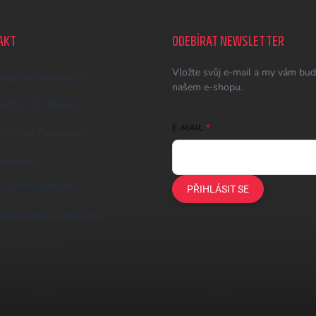
AKT
ODEBÍRAT NEWSLETTER
Vložte svůj e-mail a my vám bud
napiste
@
earplugs.cz
našem e-shopu.
+420 731 389 483
E-MAIL
Jsme na Facebooku!
earplugs_cz
+420731389483
PŘIHLÁSIT SE
Naše videa na YouTube
@earplugs.cz