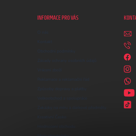
á
p
a
INFORMACE PRO VÁS
KONT
t
í
O nás
Kontakt
Obchodní podmínky
Zásady ochrany osobních údajů
Vrácení zboží
Reklamace a reklamační řád
Způsoby dopravy a platby
Velkoobchod a spolupráce
Zakázky na míru a dárkové předměty
Kreativní Česko
Hodnocení obchodu
Moje objednávka