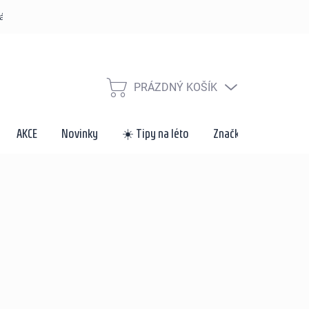
řád
Způsoby dopravy a platby
Velkoobchod a spolupráce
Za
PRÁZDNÝ KOŠÍK
NÁKUPNÍ
KOŠÍK
AKCE
Novinky
☀️ Tipy na léto
Značky