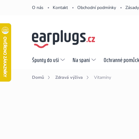
Přejít
O nás
Kontakt
Obchodní podmínky
Zásady
na
obsah
Špunty do uší
Na spaní
Ochranné pomůc
Domů
Zdravá výživa
Vitamíny