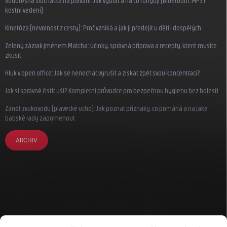
Vodotěsná sluchátka na plavání: Jak vybrat a na co fungují (Bluetooth, MP3 i
kostní vedení)
Kinetóza (nevolnost z cesty): Proč vzniká a jak jí předejít u dětí i dospělých
Zelený zázrak jménem Matcha: Účinky, správná příprava a recepty, které musíte
zkusit
Hluk v open office: Jak se nenechat vyrušit a získat zpět svou koncentraci?
Jak si správně čistit uši? Kompletní průvodce pro bezpečnou hygienu bez bolesti
Zánět zvukovodu (plavecké ucho): Jak poznat příznaky, co pomáhá a na jaké
babské rady zapomenout
ARCHIV
Earplugs.cz
Earplugs.sk
Earplugs.hu
Earmazing.de
Earplugs.at
Earplugs.ro
Lunesto.cz