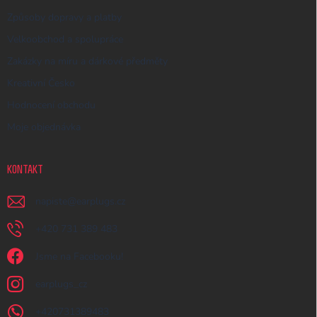
Způsoby dopravy a platby
Velkoobchod a spolupráce
Zakázky na míru a dárkové předměty
Kreativní Česko
Hodnocení obchodu
Moje objednávka
KONTAKT
napiste
@
earplugs.cz
+420 731 389 483
Jsme na Facebooku!
earplugs_cz
+420731389483