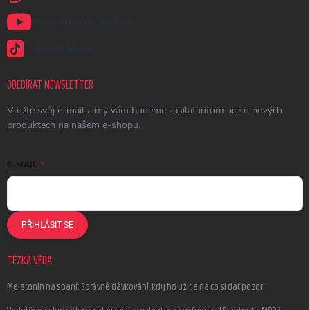
Naše videa na YouTube
@earplugs.cz
ODEBÍRAT NEWSLETTER
Vložte svůj e-mail a my vám budeme zasílat informace o nových
produktech na našem e-shopu.
E-MAIL
PŘIHLÁSIT SE
TĚŽKÁ VĚDA
Melatonin na spaní: Správné dávkování, kdy ho užít a na co si dát pozor