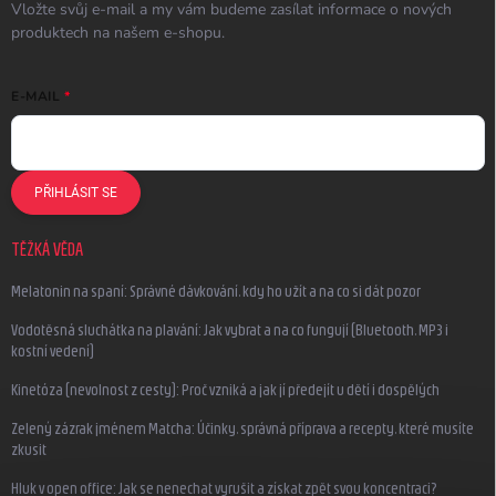
Vložte svůj e-mail a my vám budeme zasílat informace o nových
produktech na našem e-shopu.
E-MAIL
PŘIHLÁSIT SE
TĚŽKÁ VĚDA
Melatonin na spaní: Správné dávkování, kdy ho užít a na co si dát pozor
Vodotěsná sluchátka na plavání: Jak vybrat a na co fungují (Bluetooth, MP3 i
kostní vedení)
Kinetóza (nevolnost z cesty): Proč vzniká a jak jí předejít u dětí i dospělých
Zelený zázrak jménem Matcha: Účinky, správná příprava a recepty, které musíte
zkusit
Hluk v open office: Jak se nenechat vyrušit a získat zpět svou koncentraci?