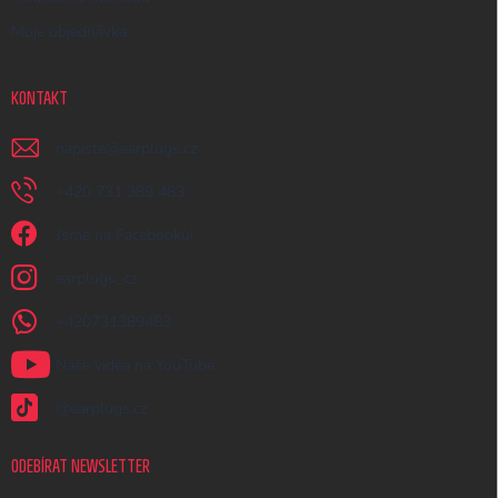
Moje objednávka
KONTAKT
napiste
@
earplugs.cz
+420 731 389 483
Jsme na Facebooku!
earplugs_cz
+420731389483
Naše videa na YouTube
@earplugs.cz
ODEBÍRAT NEWSLETTER