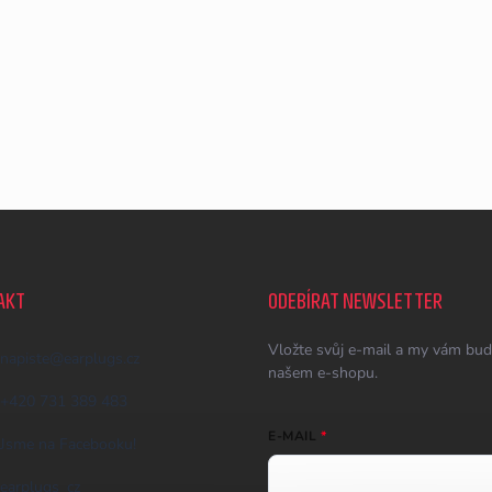
AKT
ODEBÍRAT NEWSLETTER
Vložte svůj e-mail a my vám bud
napiste
@
earplugs.cz
našem e-shopu.
+420 731 389 483
E-MAIL
Jsme na Facebooku!
earplugs_cz