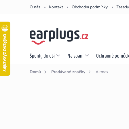
Přejít
O nás
Kontakt
Obchodní podmínky
Zásady
na
obsah
Špunty do uší
Na spaní
Ochranné pomůc
Domů
Prodávané značky
Airmax