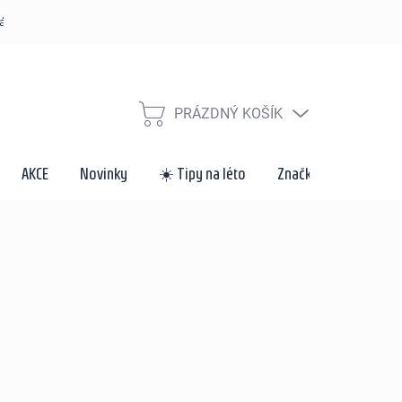
řád
Způsoby dopravy a platby
Velkoobchod a spolupráce
Za
PRÁZDNÝ KOŠÍK
NÁKUPNÍ
KOŠÍK
AKCE
Novinky
☀️ Tipy na léto
Značky