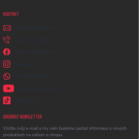
KONTAKT
napiste
@
earplugs.cz
+420 731 389 483
Jsme na Facebooku!
earplugs_cz
+420731389483
Naše videa na YouTube
@earplugs.cz
ODEBÍRAT NEWSLETTER
Vložte svůj e-mail a my vám budeme zasílat informace o nových
produktech na našem e-shopu.