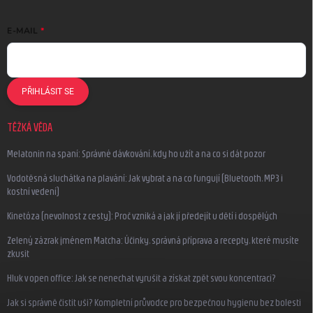
E-MAIL
PŘIHLÁSIT SE
TĚŽKÁ VĚDA
Melatonin na spaní: Správné dávkování, kdy ho užít a na co si dát pozor
Vodotěsná sluchátka na plavání: Jak vybrat a na co fungují (Bluetooth, MP3 i
kostní vedení)
Kinetóza (nevolnost z cesty): Proč vzniká a jak jí předejít u dětí i dospělých
Zelený zázrak jménem Matcha: Účinky, správná příprava a recepty, které musíte
zkusit
Hluk v open office: Jak se nenechat vyrušit a získat zpět svou koncentraci?
Jak si správně čistit uši? Kompletní průvodce pro bezpečnou hygienu bez bolesti