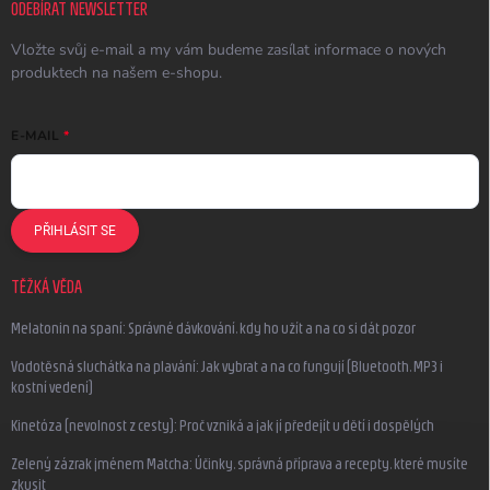
ODEBÍRAT NEWSLETTER
Vložte svůj e-mail a my vám budeme zasílat informace o nových
produktech na našem e-shopu.
E-MAIL
PŘIHLÁSIT SE
TĚŽKÁ VĚDA
Melatonin na spaní: Správné dávkování, kdy ho užít a na co si dát pozor
Vodotěsná sluchátka na plavání: Jak vybrat a na co fungují (Bluetooth, MP3 i
kostní vedení)
Kinetóza (nevolnost z cesty): Proč vzniká a jak jí předejít u dětí i dospělých
Zelený zázrak jménem Matcha: Účinky, správná příprava a recepty, které musíte
zkusit