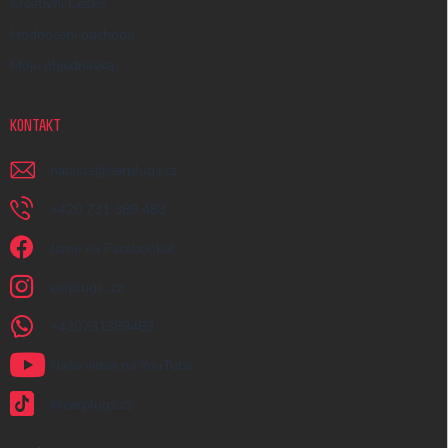
Kreativní Česko
Hodnocení obchodu
Moje objednávka
KONTAKT
napiste
@
earplugs.cz
+420 731 389 483
Jsme na Facebooku!
earplugs_cz
+420731389483
Naše videa na YouTube
@earplugs.cz