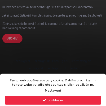
Hluk v open office: Jak se nenechat vyrušit a získat zpět svou koncentraci?
Jak si správně čistit uši? Kompletní průvodce pro bezpečnou hygienu bez bolesti
Zánět zvukovodu (plavecké ucho): Jak poznat příznaky, co pomáhá a na jaké
babské rady zapomenout
ARCHIV
Earplugs.cz
Earplugs.sk
Earplugs.hu
Earmazing.de
Earplugs.at
Earplugs.ro
Lunesto.cz
Tento web používá soubory cookie. Dalším procházením
tohoto webu vyjadřujete souhlas s jejich používáním.
Nastavení
Copyright 2026
Earplugs.cz
. Všechna práva vyhrazena.
Souhlasím
Vytvořil Shoptet