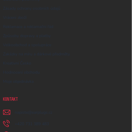
Zásady ochrany osobních údajů
Vrácení zboží
Reklamace a reklamační řád
Způsoby dopravy a platby
Velkoobchod a spolupráce
Zakázky na míru a dárkové předměty
Kreativní Česko
Hodnocení obchodu
Moje objednávka
KONTAKT
napiste
@
earplugs.cz
+420 731 389 483