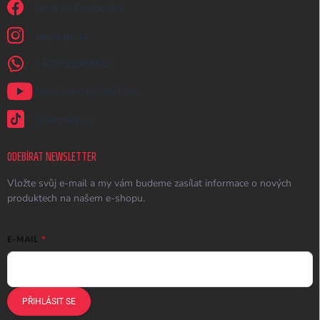
Jsme na Facebooku!
earplugs_cz
+420731389483
Naše videa na YouTube
@earplugs.cz
ODEBÍRAT NEWSLETTER
Vložte svůj e-mail a my vám budeme zasílat informace o nových
produktech na našem e-shopu.
E-MAIL
PŘIHLÁSIT SE