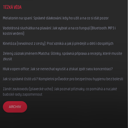
TĚŽKÁ VĚDA
Melatonin na spaní: Správné dávkování, kdy ho užít a na co si dát pozor
Vodotěsná sluchátka na plavání: Jak vybrat a na co fungují (Bluetooth, MP3 i
kostní vedení)
Kinetóza (nevolnost z cesty): Proč vzniká a jak jí předejít u dětí i dospělých
Zelený zázrak jménem Matcha: Účinky, správná příprava a recepty, které musíte
zkusit
Hluk v open office: Jak se nenechat vyrušit a získat zpět svou koncentraci?
Jak si správně čistit uši? Kompletní průvodce pro bezpečnou hygienu bez bolesti
Zánět zvukovodu (plavecké ucho): Jak poznat příznaky, co pomáhá a na jaké
babské rady zapomenout
ARCHIV