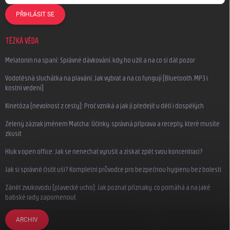
PŘIHLÁSIT SE
TĚŽKÁ VĚDA
Melatonin na spaní: Správné dávkování, kdy ho užít a na co si dát pozor
Vodotěsná sluchátka na plavání: Jak vybrat a na co fungují (Bluetooth, MP3 i
kostní vedení)
Kinetóza (nevolnost z cesty): Proč vzniká a jak jí předejít u dětí i dospělých
Zelený zázrak jménem Matcha: Účinky, správná příprava a recepty, které musíte
zkusit
Hluk v open office: Jak se nenechat vyrušit a získat zpět svou koncentraci?
Jak si správně čistit uši? Kompletní průvodce pro bezpečnou hygienu bez bolesti
Zánět zvukovodu (plavecké ucho): Jak poznat příznaky, co pomáhá a na jaké
babské rady zapomenout
ARCHIV