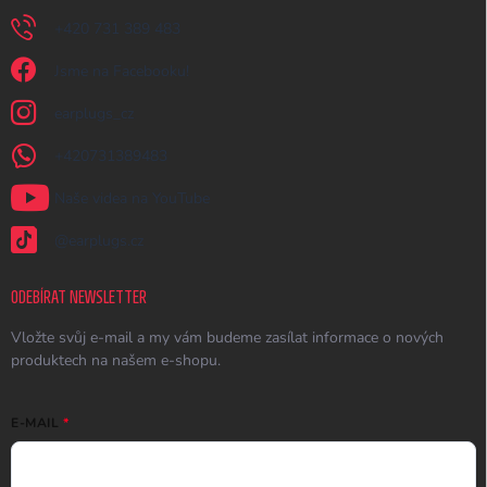
+420 731 389 483
Jsme na Facebooku!
earplugs_cz
+420731389483
Naše videa na YouTube
@earplugs.cz
ODEBÍRAT NEWSLETTER
Vložte svůj e-mail a my vám budeme zasílat informace o nových
produktech na našem e-shopu.
E-MAIL