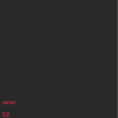
Kontakt
Obchodní podmínky
Zásady ochrany osobních údajů
Vrácení zboží
Reklamace a reklamační řád
Způsoby dopravy a platby
Velkoobchod a spolupráce
Zakázky na míru a dárkové předměty
Kreativní Česko
Hodnocení obchodu
Moje objednávka
KONTAKT
napiste
@
earplugs.cz