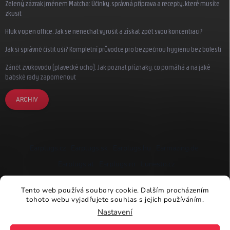
Zelený zázrak jménem Matcha: Účinky, správná příprava a recepty, které musíte
zkusit
Hluk v open office: Jak se nenechat vyrušit a získat zpět svou koncentraci?
Jak si správně čistit uši? Kompletní průvodce pro bezpečnou hygienu bez bolesti
Zánět zvukovodu (plavecké ucho): Jak poznat příznaky, co pomáhá a na jaké
babské rady zapomenout
ARCHIV
Earplugs.cz
Earplugs.sk
Earplugs.hu
Earmazing.de
Earplugs.at
Earplugs.ro
Lunesto.cz
Tento web používá soubory cookie. Dalším procházením
tohoto webu vyjadřujete souhlas s jejich používáním.
Nastavení
Copyright 2026
Earplugs.cz
. Všechna práva vyhrazena.