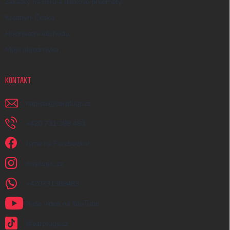
Zakázky na míru a dárkové předměty
Kreativní Česko
Hodnocení obchodu
Moje objednávka
KONTAKT
napiste
@
earplugs.cz
+420 731 389 483
Jsme na Facebooku!
earplugs_cz
+420731389483
Naše videa na YouTube
@earplugs.cz