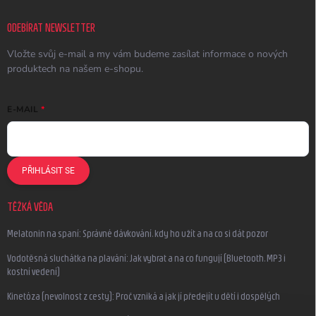
ODEBÍRAT NEWSLETTER
Vložte svůj e-mail a my vám budeme zasílat informace o nových
produktech na našem e-shopu.
E-MAIL
PŘIHLÁSIT SE
TĚŽKÁ VĚDA
Melatonin na spaní: Správné dávkování, kdy ho užít a na co si dát pozor
Vodotěsná sluchátka na plavání: Jak vybrat a na co fungují (Bluetooth, MP3 i
kostní vedení)
Kinetóza (nevolnost z cesty): Proč vzniká a jak jí předejít u dětí i dospělých