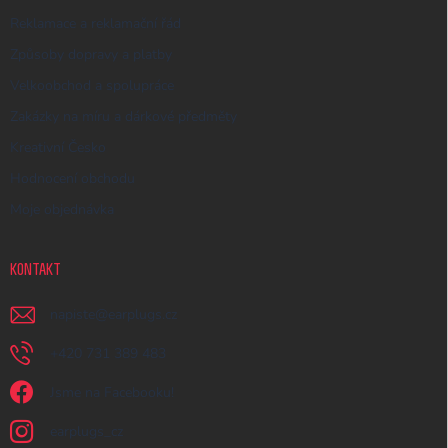
Reklamace a reklamační řád
Způsoby dopravy a platby
Velkoobchod a spolupráce
Zakázky na míru a dárkové předměty
Kreativní Česko
Hodnocení obchodu
Moje objednávka
KONTAKT
napiste
@
earplugs.cz
+420 731 389 483
Jsme na Facebooku!
earplugs_cz