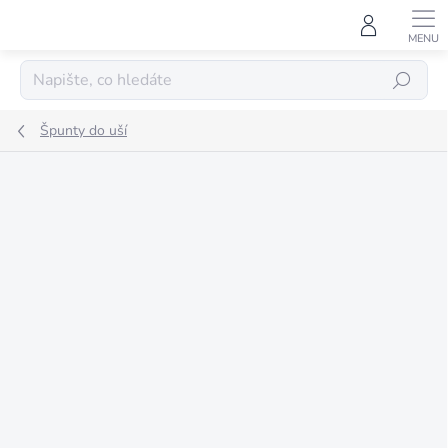
Přejít
na
obsah
HLEDAT
Špunty do uší