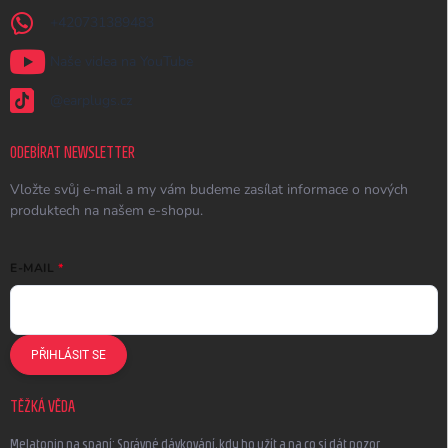
+420731389483
Naše videa na YouTube
@earplugs.cz
ODEBÍRAT NEWSLETTER
Vložte svůj e-mail a my vám budeme zasílat informace o nových
produktech na našem e-shopu.
E-MAIL
PŘIHLÁSIT SE
TĚŽKÁ VĚDA
Melatonin na spaní: Správné dávkování, kdy ho užít a na co si dát pozor