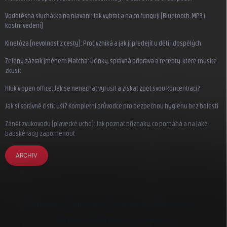
Vodotěsná sluchátka na plavání: Jak vybrat a na co fungují (Bluetooth, MP3 i
kostní vedení)
Kinetóza (nevolnost z cesty): Proč vzniká a jak jí předejít u dětí i dospělých
Zelený zázrak jménem Matcha: Účinky, správná příprava a recepty, které musíte
zkusit
Hluk v open office: Jak se nenechat vyrušit a získat zpět svou koncentraci?
Jak si správně čistit uši? Kompletní průvodce pro bezpečnou hygienu bez bolesti
Zánět zvukovodu (plavecké ucho): Jak poznat příznaky, co pomáhá a na jaké
babské rady zapomenout
ARCHIV
Earplugs.cz
Earplugs.sk
Earplugs.hu
Earmazing.de
Earplugs.at
Earplugs.ro
Lunesto.cz