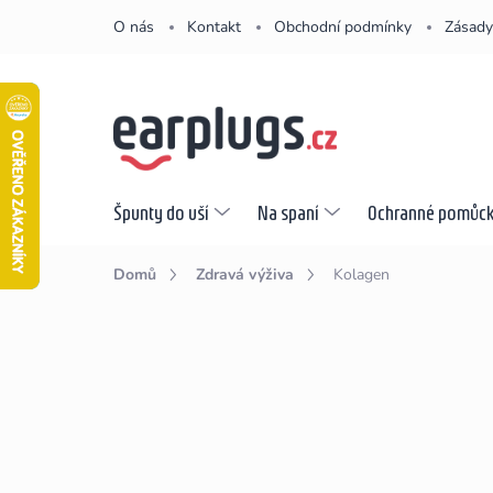
Přejít
O nás
Kontakt
Obchodní podmínky
Zásady
na
obsah
Špunty do uší
Na spaní
Ochranné pomůc
Domů
Zdravá výživa
Kolagen