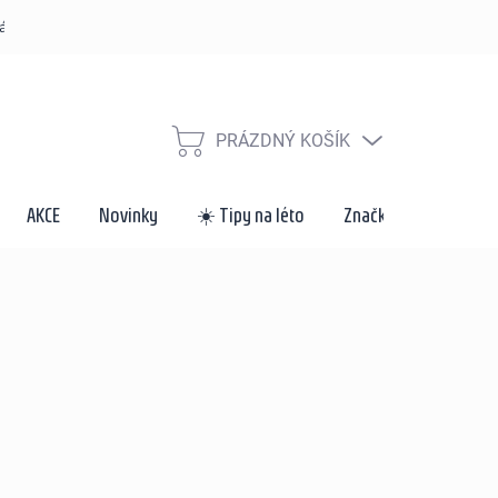
řád
Způsoby dopravy a platby
Velkoobchod a spolupráce
Za
PRÁZDNÝ KOŠÍK
NÁKUPNÍ
KOŠÍK
AKCE
Novinky
☀️ Tipy na léto
Značky