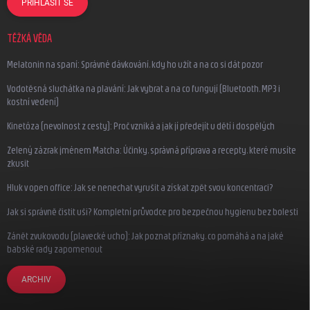
PŘIHLÁSIT SE
TĚŽKÁ VĚDA
Melatonin na spaní: Správné dávkování, kdy ho užít a na co si dát pozor
Vodotěsná sluchátka na plavání: Jak vybrat a na co fungují (Bluetooth, MP3 i
kostní vedení)
Kinetóza (nevolnost z cesty): Proč vzniká a jak jí předejít u dětí i dospělých
Zelený zázrak jménem Matcha: Účinky, správná příprava a recepty, které musíte
zkusit
Hluk v open office: Jak se nenechat vyrušit a získat zpět svou koncentraci?
Jak si správně čistit uši? Kompletní průvodce pro bezpečnou hygienu bez bolesti
Zánět zvukovodu (plavecké ucho): Jak poznat příznaky, co pomáhá a na jaké
babské rady zapomenout
ARCHIV