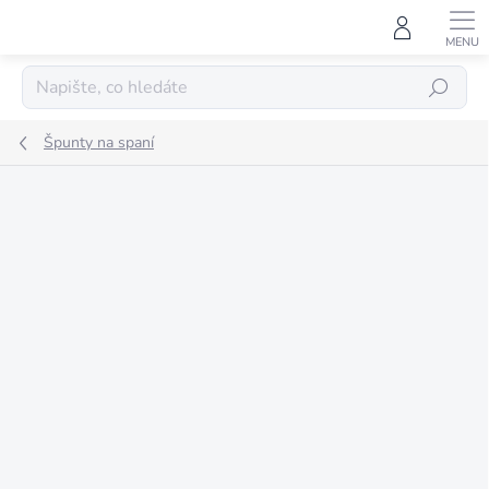
Přejít
na
obsah
HLEDAT
Špunty na spaní