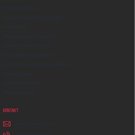
Obchodní podmínky
Zásady ochrany osobních údajů
Vrácení zboží
Reklamace a reklamační řád
Způsoby dopravy a platby
Velkoobchod a spolupráce
Zakázky na míru a dárkové předměty
Kreativní Česko
Hodnocení obchodu
Moje objednávka
KONTAKT
napiste
@
earplugs.cz