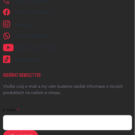
+420 731 389 483
Jsme na Facebooku!
earplugs_cz
+420731389483
Naše videa na YouTube
@earplugs.cz
ODEBÍRAT NEWSLETTER
Vložte svůj e-mail a my vám budeme zasílat informace o nových
produktech na našem e-shopu.
E-MAIL