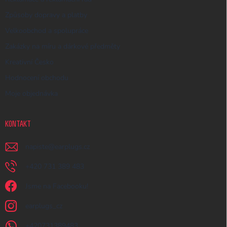
Způsoby dopravy a platby
Velkoobchod a spolupráce
Zakázky na míru a dárkové předměty
Kreativní Česko
Hodnocení obchodu
Moje objednávka
KONTAKT
napiste
@
earplugs.cz
+420 731 389 483
Jsme na Facebooku!
earplugs_cz
+420731389483