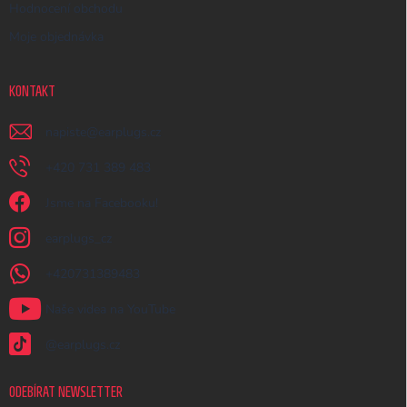
Hodnocení obchodu
Moje objednávka
KONTAKT
napiste
@
earplugs.cz
+420 731 389 483
Jsme na Facebooku!
earplugs_cz
+420731389483
Naše videa na YouTube
@earplugs.cz
ODEBÍRAT NEWSLETTER