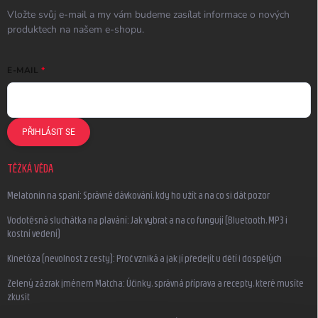
Vložte svůj e-mail a my vám budeme zasílat informace o nových
produktech na našem e-shopu.
E-MAIL
PŘIHLÁSIT SE
TĚŽKÁ VĚDA
Melatonin na spaní: Správné dávkování, kdy ho užít a na co si dát pozor
Vodotěsná sluchátka na plavání: Jak vybrat a na co fungují (Bluetooth, MP3 i
kostní vedení)
Kinetóza (nevolnost z cesty): Proč vzniká a jak jí předejít u dětí i dospělých
Zelený zázrak jménem Matcha: Účinky, správná příprava a recepty, které musíte
zkusit