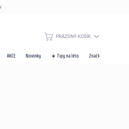
řád
Způsoby dopravy a platby
Velkoobchod a spolupráce
Za
PRÁZDNÝ KOŠÍK
NÁKUPNÍ
KOŠÍK
AKCE
Novinky
☀️ Tipy na léto
Značky