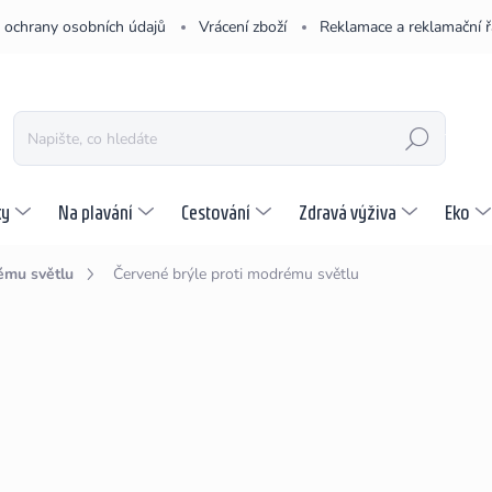
 ochrany osobních údajů
Vrácení zboží
Reklamace a reklamační 
HLEDAT
ky
Na plavání
Cestování
Zdravá výživa
Eko
ému světlu
Červené brýle proti modrému světlu