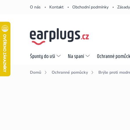
Přejít
O nás
Kontakt
Obchodní podmínky
Zásady
na
obsah
Špunty do uší
Na spaní
Ochranné pomůc
Domů
Ochranné pomůcky
Brýle proti modr