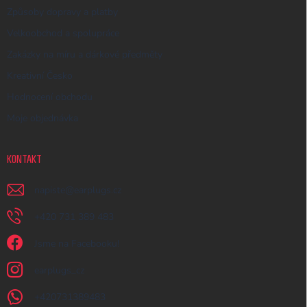
Způsoby dopravy a platby
Velkoobchod a spolupráce
Zakázky na míru a dárkové předměty
Kreativní Česko
Hodnocení obchodu
Moje objednávka
KONTAKT
napiste
@
earplugs.cz
+420 731 389 483
Jsme na Facebooku!
earplugs_cz
+420731389483