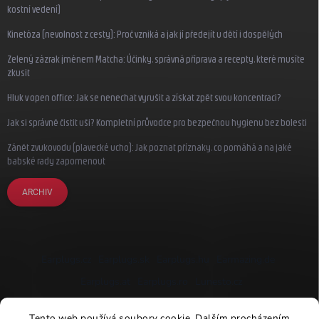
kostní vedení)
Kinetóza (nevolnost z cesty): Proč vzniká a jak jí předejít u dětí i dospělých
Zelený zázrak jménem Matcha: Účinky, správná příprava a recepty, které musíte
zkusit
Hluk v open office: Jak se nenechat vyrušit a získat zpět svou koncentraci?
Jak si správně čistit uši? Kompletní průvodce pro bezpečnou hygienu bez bolesti
Zánět zvukovodu (plavecké ucho): Jak poznat příznaky, co pomáhá a na jaké
babské rady zapomenout
ARCHIV
Earplugs.cz
Earplugs.sk
Earplugs.hu
Earmazing.de
Earplugs.at
Earplugs.ro
Lunesto.cz
Tento web používá soubory cookie. Dalším procházením