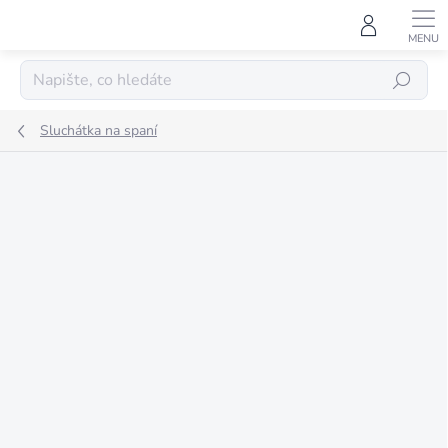
Přejít
na
obsah
HLEDAT
Sluchátka na spaní