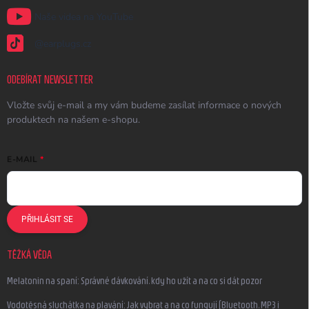
Naše videa na YouTube
@earplugs.cz
ODEBÍRAT NEWSLETTER
Vložte svůj e-mail a my vám budeme zasílat informace o nových
produktech na našem e-shopu.
E-MAIL
PŘIHLÁSIT SE
TĚŽKÁ VĚDA
Melatonin na spaní: Správné dávkování, kdy ho užít a na co si dát pozor
Vodotěsná sluchátka na plavání: Jak vybrat a na co fungují (Bluetooth, MP3 i