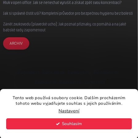
Hluk v open office: Jak se nenechat vyrušit a získat zpět svou koncentraci?
Jak si správně čistit uši? Kompletní průvodce pro bezpečnou hygienu bez bolesti
Zánět zvukovodu (plavecké ucho): Jak poznat příznaky, co pomáhá a na jaké
babské rady zapomenout
ARCHIV
Earplugs.cz
Earplugs.sk
Earplugs.hu
Earmazing.de
Earplugs.at
Earplugs.ro
Lunesto.cz
Tento web používá soubory cookie. Dalším procházením
tohoto webu vyjadřujete souhlas s jejich používáním.
Nastavení
Copyright 2026
Earplugs.cz
. Všechna práva vyhrazena.
Souhlasím
Vytvořil Shoptet