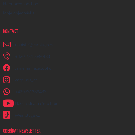
Hodnocení obchodu
Moje objednávka
KONTAKT
napiste
@
earplugs.cz
+420 731 389 483
Jsme na Facebooku!
earplugs_cz
+420731389483
Naše videa na YouTube
@earplugs.cz
ODEBÍRAT NEWSLETTER