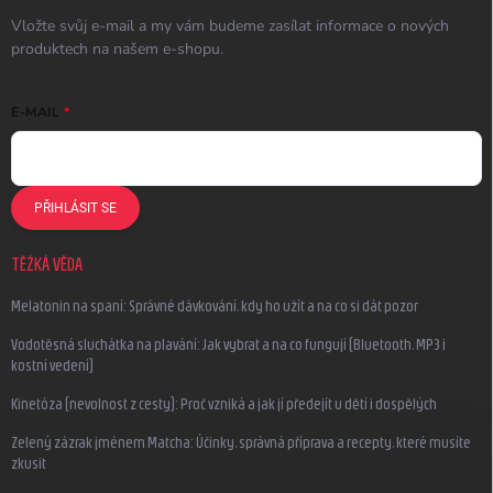
Vložte svůj e-mail a my vám budeme zasílat informace o nových
produktech na našem e-shopu.
E-MAIL
PŘIHLÁSIT SE
TĚŽKÁ VĚDA
Melatonin na spaní: Správné dávkování, kdy ho užít a na co si dát pozor
Vodotěsná sluchátka na plavání: Jak vybrat a na co fungují (Bluetooth, MP3 i
kostní vedení)
Kinetóza (nevolnost z cesty): Proč vzniká a jak jí předejít u dětí i dospělých
Zelený zázrak jménem Matcha: Účinky, správná příprava a recepty, které musíte
zkusit