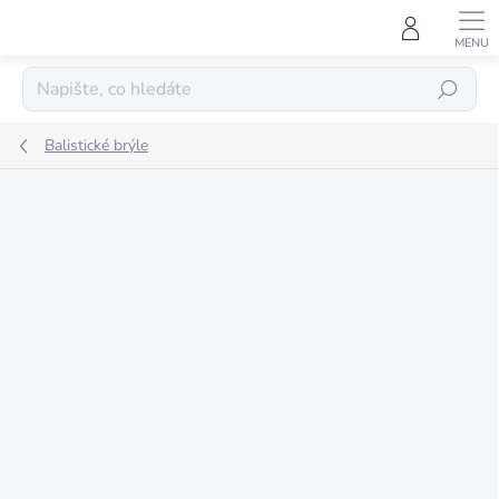
Přejít
na
obsah
HLEDAT
Balistické brýle