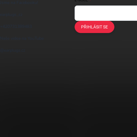
E-MAIL
Jsme na Facebooku!
earplugs_cz
+420731389483
PŘIHLÁSIT SE
Naše videa na YouTube
@earplugs.cz