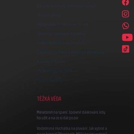
Zásady ochrany osobních údajů
Vrácení zboží
Reklamace a reklamační řád
Způsoby dopravy a platby
Velkoobchod a spolupráce
Zakázky na míru a dárkové předměty
Kreativní Česko
Hodnocení obchodu
Moje objednávka
TĚŽKÁ VĚDA
Melatonin na spaní: Správné dávkování, kdy
ho užít a na co si dát pozor
Vodotěsná sluchátka na plavání: Jak vybrat a
na co fungují (Bluetooth, MP3 i kostní vedení)