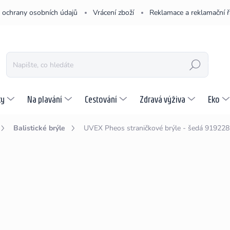
 ochrany osobních údajů
Vrácení zboží
Reklamace a reklamační 
HLEDAT
ky
Na plavání
Cestování
Zdravá výživa
Eko
Balistické brýle
UVEX Pheos straničkové brýle - šedá
919228