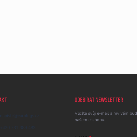
AKT
ODEBÍRAT NEWSLETTER
Vložte svůj e-mail a my vám bud
napiste
@
earplugs.cz
našem e-shopu.
+420 731 389 483