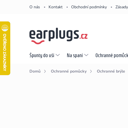
Přejít
O nás
Kontakt
Obchodní podmínky
Zásady
na
obsah
Špunty do uší
Na spaní
Ochranné pomůc
Domů
Ochranné pomůcky
Ochranné brýle