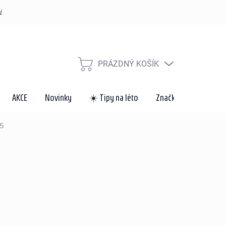
řád
Způsoby dopravy a platby
Velkoobchod a spolupráce
Za
PRÁZDNÝ KOŠÍK
NÁKUPNÍ
KOŠÍK
AKCE
Novinky
☀️ Tipy na léto
Značky
5