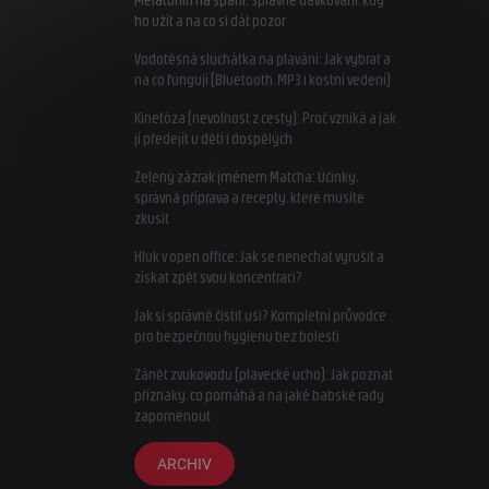
ho užít a na co si dát pozor
Vodotěsná sluchátka na plavání: Jak vybrat a
na co fungují (Bluetooth, MP3 i kostní vedení)
Kinetóza (nevolnost z cesty): Proč vzniká a jak
jí předejít u dětí i dospělých
Zelený zázrak jménem Matcha: Účinky,
správná příprava a recepty, které musíte
zkusit
Hluk v open office: Jak se nenechat vyrušit a
získat zpět svou koncentraci?
Jak si správně čistit uši? Kompletní průvodce
pro bezpečnou hygienu bez bolesti
Zánět zvukovodu (plavecké ucho): Jak poznat
příznaky, co pomáhá a na jaké babské rady
zapomenout
ARCHIV