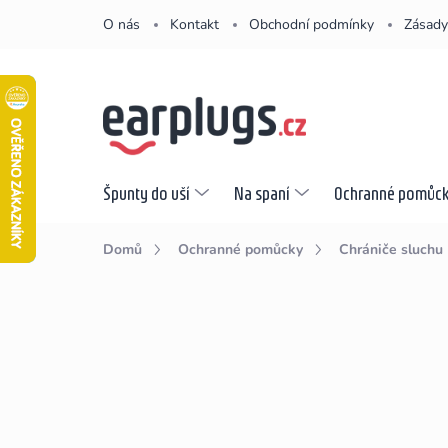
Přejít
O nás
Kontakt
Obchodní podmínky
Zásady
na
obsah
Špunty do uší
Na spaní
Ochranné pomůc
Domů
Ochranné pomůcky
Chrániče sluchu