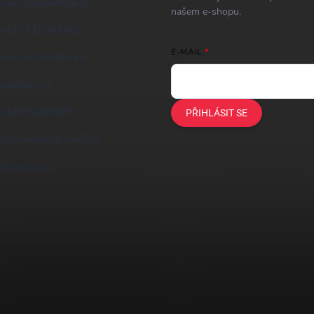
napiste
@
earplugs.cz
našem e-shopu.
+420 731 389 483
E-MAIL
Jsme na Facebooku!
earplugs_cz
+420731389483
PŘIHLÁSIT SE
Naše videa na YouTube
@earplugs.cz