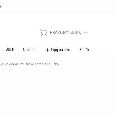
řád
Způsoby dopravy a platby
Velkoobchod a spolupráce
Za
PRÁZDNÝ KOŠÍK
NÁKUPNÍ
KOŠÍK
AKCE
Novinky
☀️ Tipy na léto
Značky
32dB
skládací mušlové chrániče sluchu