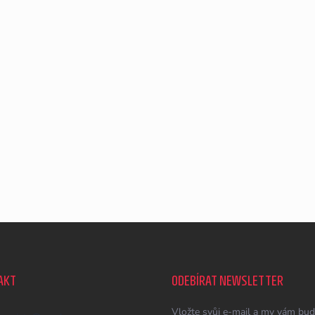
AKT
ODEBÍRAT NEWSLETTER
Vložte svůj e-mail a my vám bud