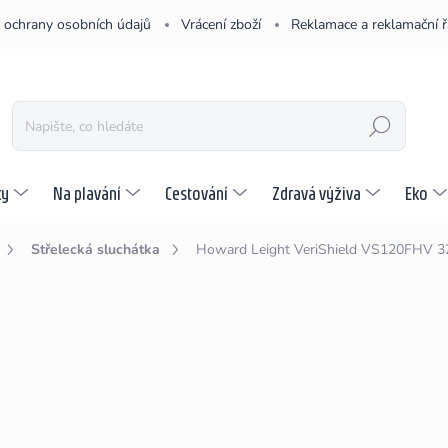
 ochrany osobních údajů
Vrácení zboží
Reklamace a reklamační 
HLEDAT
ky
Na plavání
Cestování
Zdravá výživa
Eko
Střelecká sluchátka
Howard Leight VeriShield VS120FHV 