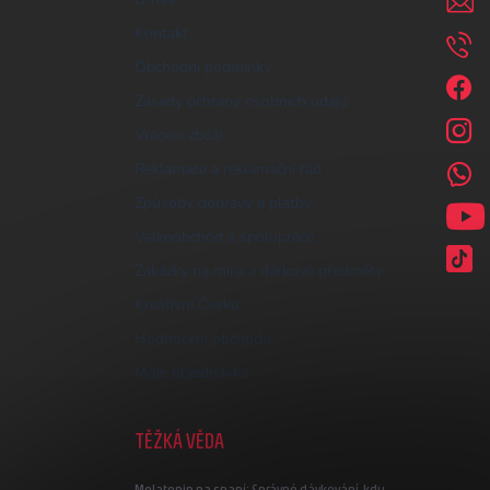
Kontakt
Obchodní podmínky
Zásady ochrany osobních údajů
Vrácení zboží
Reklamace a reklamační řád
Způsoby dopravy a platby
Velkoobchod a spolupráce
Zakázky na míru a dárkové předměty
Kreativní Česko
Hodnocení obchodu
Moje objednávka
TĚŽKÁ VĚDA
Melatonin na spaní: Správné dávkování, kdy