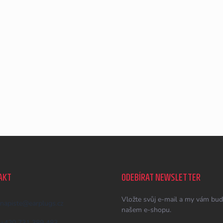
AKT
ODEBÍRAT NEWSLETTER
Vložte svůj e-mail a my vám bud
napiste
@
earplugs.cz
našem e-shopu.
+420 731 389 483