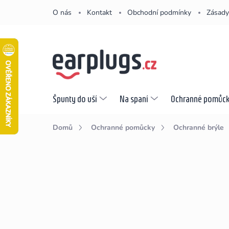
Přejít
O nás
Kontakt
Obchodní podmínky
Zásady
na
obsah
Špunty do uší
Na spaní
Ochranné pomůc
Domů
Ochranné pomůcky
Ochranné brýle