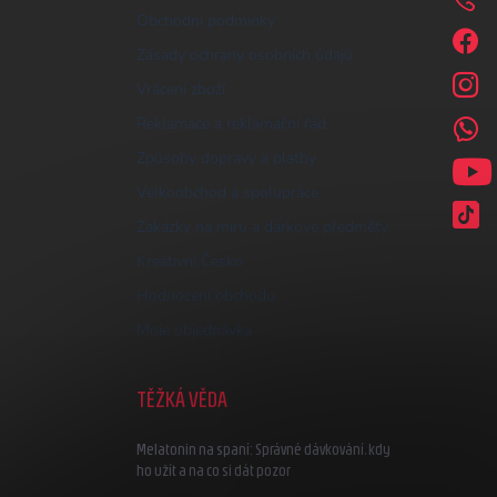
Obchodní podmínky
Zásady ochrany osobních údajů
Vrácení zboží
Reklamace a reklamační řád
Způsoby dopravy a platby
Velkoobchod a spolupráce
Zakázky na míru a dárkové předměty
Kreativní Česko
Hodnocení obchodu
Moje objednávka
TĚŽKÁ VĚDA
Melatonin na spaní: Správné dávkování, kdy
ho užít a na co si dát pozor