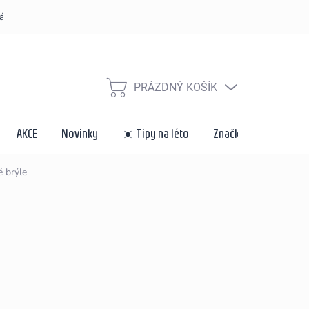
řád
Způsoby dopravy a platby
Velkoobchod a spolupráce
Za
PRÁZDNÝ KOŠÍK
NÁKUPNÍ
KOŠÍK
AKCE
Novinky
☀️ Tipy na léto
Značky
 brýle