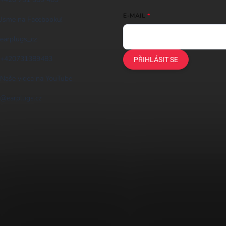
E-MAIL
Jsme na Facebooku!
earplugs_cz
+420731389483
PŘIHLÁSIT SE
Naše videa na YouTube
@earplugs.cz