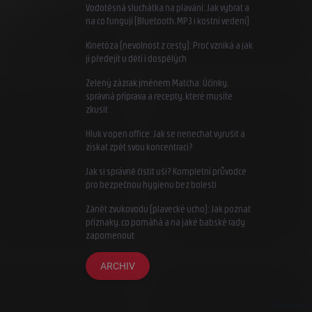
Vodotěsná sluchátka na plavání: Jak vybrat a
na co fungují (Bluetooth, MP3 i kostní vedení)
Kinetóza (nevolnost z cesty): Proč vzniká a jak
jí předejít u dětí i dospělých
Zelený zázrak jménem Matcha: Účinky,
správná příprava a recepty, které musíte
zkusit
Hluk v open office: Jak se nenechat vyrušit a
získat zpět svou koncentraci?
Jak si správně čistit uši? Kompletní průvodce
pro bezpečnou hygienu bez bolesti
Zánět zvukovodu (plavecké ucho): Jak poznat
příznaky, co pomáhá a na jaké babské rady
zapomenout
ARCHIV
Earplugs.