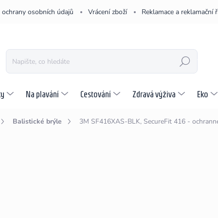
 ochrany osobních údajů
Vrácení zboží
Reklamace a reklamační 
HLEDAT
ky
Na plavání
Cestování
Zdravá výživa
Eko
Balistické brýle
3M SF416XAS-BLK, SecureFit 416 - ochranné