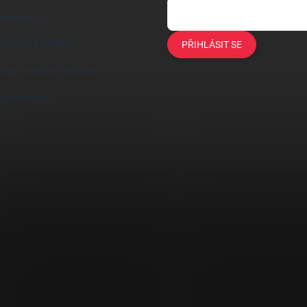
earplugs_cz
+420731389483
PŘIHLÁSIT SE
Naše videa na YouTube
@earplugs.cz