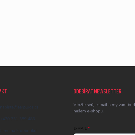
AKT
ODEBÍRAT NEWSLETTER
Vložte svůj e-mail a my vám bud
napiste
@
earplugs.cz
našem e-shopu.
+420 731 389 483
E-MAIL
Jsme na Facebooku!