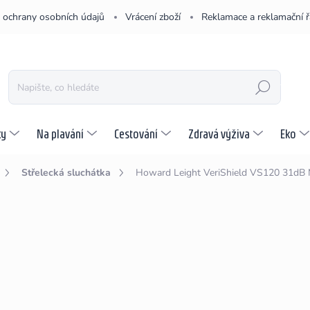
 ochrany osobních údajů
Vrácení zboží
Reklamace a reklamační 
HLEDAT
ky
Na plavání
Cestování
Zdravá výživa
Eko
Střelecká sluchátka
Howard Leight VeriShield VS120 31dB