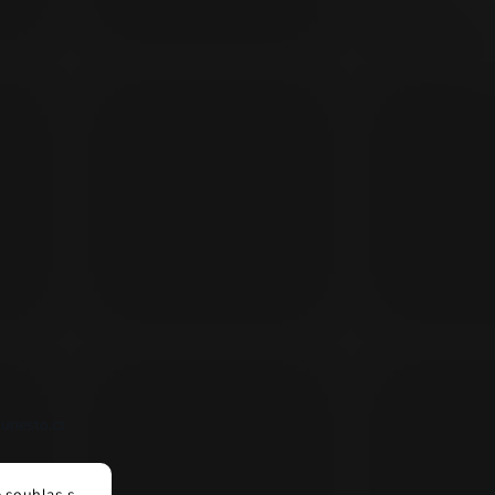
unesto.cz
 souhlas s