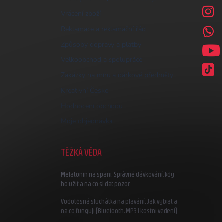
Vrácení zboží
Reklamace a reklamační řád
Způsoby dopravy a platby
Velkoobchod a spolupráce
Zakázky na míru a dárkové předměty
Kreativní Česko
Hodnocení obchodu
Moje objednávka
TĚŽKÁ VĚDA
Melatonin na spaní: Správné dávkování, kdy
ho užít a na co si dát pozor
Vodotěsná sluchátka na plavání: Jak vybrat a
na co fungují (Bluetooth, MP3 i kostní vedení)