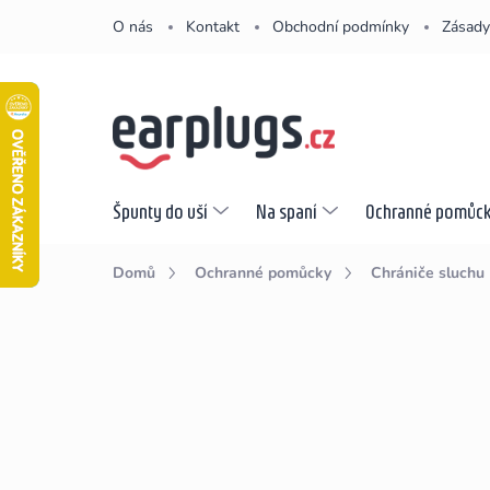
Přejít
O nás
Kontakt
Obchodní podmínky
Zásady
na
obsah
Špunty do uší
Na spaní
Ochranné pomůc
Domů
Ochranné pomůcky
Chrániče sluchu