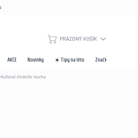
řád
Způsoby dopravy a platby
Velkoobchod a spolupráce
Za
PRÁZDNÝ KOŠÍK
NÁKUPNÍ
KOŠÍK
AKCE
Novinky
☀️ Tipy na léto
Značky
Mušlové chrániče sluchu