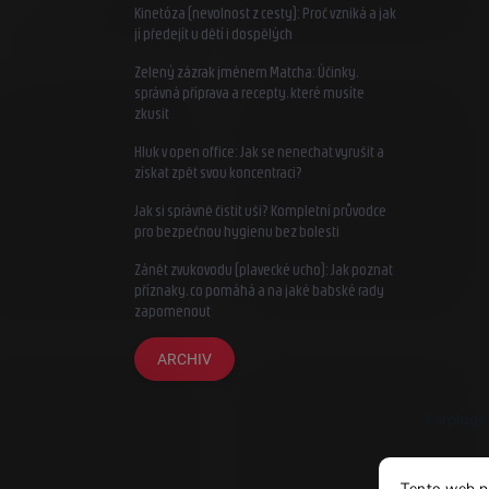
Kinetóza (nevolnost z cesty): Proč vzniká a jak
jí předejít u dětí i dospělých
Zelený zázrak jménem Matcha: Účinky,
správná příprava a recepty, které musíte
zkusit
Hluk v open office: Jak se nenechat vyrušit a
získat zpět svou koncentraci?
Jak si správně čistit uši? Kompletní průvodce
pro bezpečnou hygienu bez bolesti
Zánět zvukovodu (plavecké ucho): Jak poznat
příznaky, co pomáhá a na jaké babské rady
zapomenout
ARCHIV
Earplugs.
Tento web p