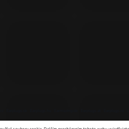
cz
Earplugs.sk
Earplugs.hu
Earmazing.de
Earplugs.at
Earplugs.ro
L
oužívá soubory cookie. Dalším procházením tohoto webu vyjadřujete