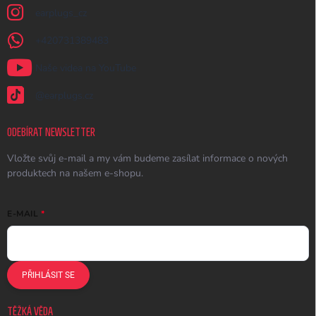
earplugs_cz
+420731389483
Naše videa na YouTube
@earplugs.cz
ODEBÍRAT NEWSLETTER
Vložte svůj e-mail a my vám budeme zasílat informace o nových
produktech na našem e-shopu.
E-MAIL
PŘIHLÁSIT SE
TĚŽKÁ VĚDA