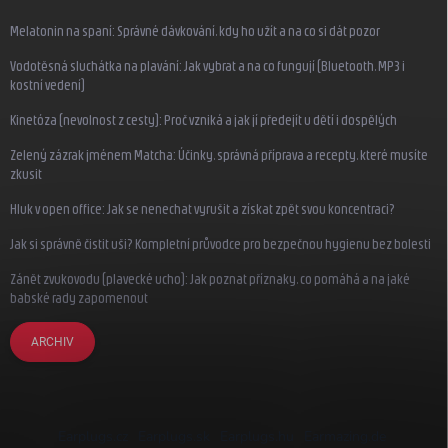
Melatonin na spaní: Správné dávkování, kdy ho užít a na co si dát pozor
Vodotěsná sluchátka na plavání: Jak vybrat a na co fungují (Bluetooth, MP3 i
kostní vedení)
Kinetóza (nevolnost z cesty): Proč vzniká a jak jí předejít u dětí i dospělých
Zelený zázrak jménem Matcha: Účinky, správná příprava a recepty, které musíte
zkusit
Hluk v open office: Jak se nenechat vyrušit a získat zpět svou koncentraci?
Jak si správně čistit uši? Kompletní průvodce pro bezpečnou hygienu bez bolesti
Zánět zvukovodu (plavecké ucho): Jak poznat příznaky, co pomáhá a na jaké
babské rady zapomenout
ARCHIV
Earplugs.cz
Earplugs.sk
Earplugs.hu
Earmazing.de