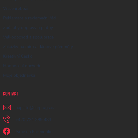
Vrácení zboží
Reklamace a reklamační řád
Způsoby dopravy a platby
Velkoobchod a spolupráce
Zakázky na míru a dárkové předměty
Kreativní Česko
Hodnocení obchodu
Moje objednávka
KONTAKT
napiste
@
earplugs.cz
+420 731 389 483
Jsme na Facebooku!