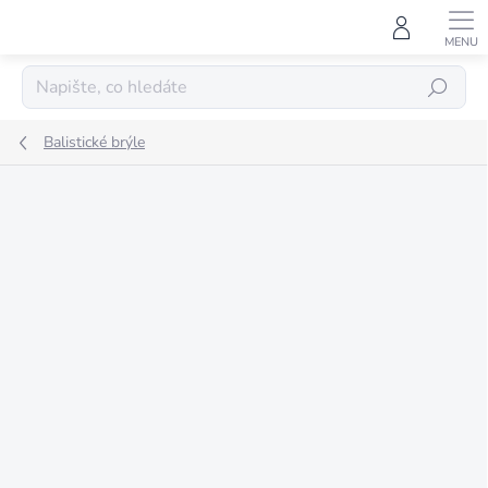
Přejít
na
obsah
HLEDAT
Balistické brýle