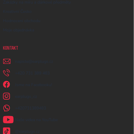
Zakázky na míru a dárkové předměty
Kreativní Česko
Hodnocení obchodu
Moje objednávka
KONTAKT
napiste
@
earplugs.cz
+420 731 389 483
Jsme na Facebooku!
earplugs_cz
+420731389483
Naše videa na YouTube
@earplugs.cz