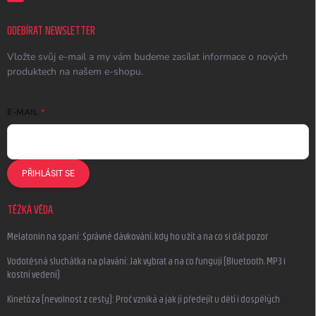
ODEBÍRAT NEWSLETTER
Vložte svůj e-mail a my vám budeme zasílat informace o nových
produktech na našem e-shopu.
E-MAIL
PŘIHLÁSIT SE
TĚŽKÁ VĚDA
Melatonin na spaní: Správné dávkování, kdy ho užít a na co si dát pozor
Vodotěsná sluchátka na plavání: Jak vybrat a na co fungují (Bluetooth, MP3 i
kostní vedení)
Kinetóza (nevolnost z cesty): Proč vzniká a jak jí předejít u dětí i dospělých