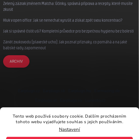
Zelený zázrak jménem Matcha: Účinky, správná příprava a recepty, které musíte
zkusit
Hluk v open office: Jak se nenechat vyrušit a získat zpět svou koncentraci?
Jak si správně čistit uši? Kompletní průvodce pro bezpečnou hygienu bez bolesti
Zánět zvukovodu (plavecké ucho): Jak poznat příznaky, co pomáhá a na jaké
babské rady zapomenout
ARCHIV
Earplugs.cz
Earplugs.sk
Earplugs.hu
Earmazing.de
Earplugs.at
Earplugs.ro
Lunesto.cz
Tento web používá soubory cookie. Dalším procházením
tohoto webu vyjadřujete souhlas s jejich používáním.
Nastavení
Copyright 2026
Earplugs.cz
. Všechna práva vyhrazena.