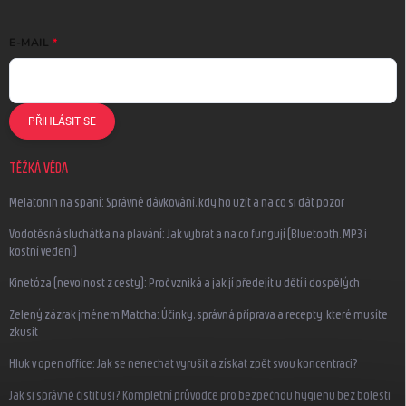
E-MAIL
PŘIHLÁSIT SE
TĚŽKÁ VĚDA
Melatonin na spaní: Správné dávkování, kdy ho užít a na co si dát pozor
Vodotěsná sluchátka na plavání: Jak vybrat a na co fungují (Bluetooth, MP3 i
kostní vedení)
Kinetóza (nevolnost z cesty): Proč vzniká a jak jí předejít u dětí i dospělých
Zelený zázrak jménem Matcha: Účinky, správná příprava a recepty, které musíte
zkusit
Hluk v open office: Jak se nenechat vyrušit a získat zpět svou koncentraci?
Jak si správně čistit uši? Kompletní průvodce pro bezpečnou hygienu bez bolesti