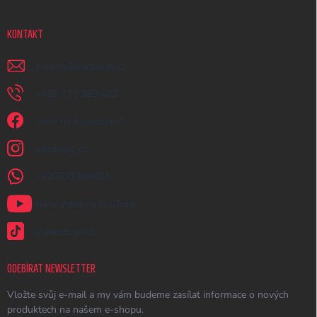
KONTAKT
napiste
@
earplugs.cz
+420 731 389 483
Jsme na Facebooku!
earplugs_cz
+420731389483
Naše videa na YouTube
@earplugs.cz
ODEBÍRAT NEWSLETTER
Vložte svůj e-mail a my vám budeme zasílat informace o nových
produktech na našem e-shopu.