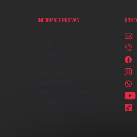
á
p
a
INFORMACE PRO VÁS
KONT
t
í
O nás
Kontakt
Obchodní podmínky
Zásady ochrany osobních údajů
Vrácení zboží
Reklamace a reklamační řád
Způsoby dopravy a platby
Velkoobchod a spolupráce
Zakázky na míru a dárkové předměty
Kreativní Česko
Hodnocení obchodu