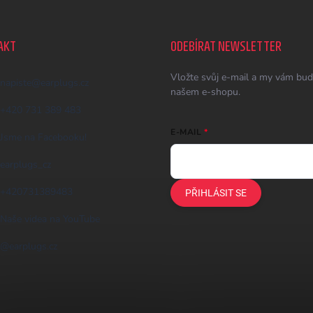
AKT
ODEBÍRAT NEWSLETTER
Vložte svůj e-mail a my vám bud
napiste
@
earplugs.cz
našem e-shopu.
+420 731 389 483
E-MAIL
Jsme na Facebooku!
earplugs_cz
+420731389483
PŘIHLÁSIT SE
Naše videa na YouTube
@earplugs.cz