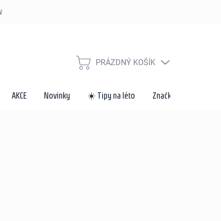
řád
Způsoby dopravy a platby
Velkoobchod a spolupráce
Za
PRÁZDNÝ KOŠÍK
NÁKUPNÍ
KOŠÍK
AKCE
Novinky
☀️ Tipy na léto
Značky