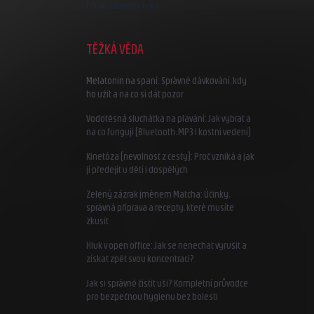
Moje objednávka
TĚŽKÁ VĚDA
Melatonin na spaní: Správné dávkování, kdy
ho užít a na co si dát pozor
Vodotěsná sluchátka na plavání: Jak vybrat a
na co fungují (Bluetooth, MP3 i kostní vedení)
Kinetóza (nevolnost z cesty): Proč vzniká a jak
jí předejít u dětí i dospělých
Zelený zázrak jménem Matcha: Účinky,
správná příprava a recepty, které musíte
zkusit
Hluk v open office: Jak se nenechat vyrušit a
získat zpět svou koncentraci?
Jak si správně čistit uši? Kompletní průvodce
pro bezpečnou hygienu bez bolesti