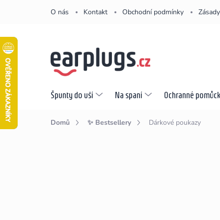
Přejít
O nás
Kontakt
Obchodní podmínky
Zásady
na
obsah
Špunty do uší
Na spaní
Ochranné pomůc
Domů
✨ Bestsellery
Dárkové poukazy