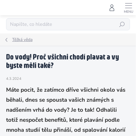
Přejít
na
obsah
HLEDAT
Těžká věda
Do vody! Proč všichni chodí plavat a vy
byste měli také?
4.3.2024
Máte pocit, že zatímco dříve všichni okolo vás
běhali, dnes se spousta vašich známých s
nadšením vrhá do vody? Je to tak! Odhalili
totiž nespočet benefitů, které plavání podle
mnoha studií tělu přináší, od spalování kalorií