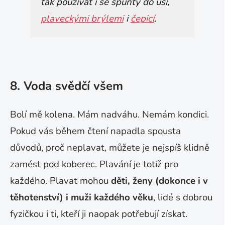
tak používat i se špunty do uší,
plaveckými brýlemi
i
čepicí
.
8. Voda svědčí všem
Bolí mě kolena. Mám nadváhu. Nemám kondici.
Pokud vás během čtení napadla spousta
důvodů, proč neplavat, můžete je nejspíš klidně
zamést pod koberec. Plavání je totiž pro
každého. Plavat mohou
děti, ženy (dokonce i v
těhotenství) i muži každého věku
, lidé s dobrou
fyzičkou i ti, kteří ji naopak potřebují získat.