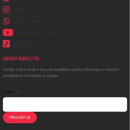
earplugs_cz
+420731389483
Naše videa na YouTube
@earplugs.cz
ODEBÍRAT NEWSLETTER
Vložte svůj e-mail a my vám budeme zasílat informace o nových
produktech na našem e-shopu.
E-MAIL
PŘIHLÁSIT SE