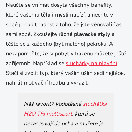
Naučte se vnímat dosyta všechny benefity,
které vašemu
tělu i mysli
nabízí, a nechte v
sobě proudit radost z toho, že jste věnovali čas
sami sobě. Zkoušejte
různé plavecké styly
a
těšte se z každého (byť malého) pokroku. A
nezapomeňte, že si pobyt v bazénu můžete ještě
zpříjemnit. Například se
sluchátky na plavání
.
Stačí si zvolit typ, který vaším uším sedí nejlépe,
nahrát motivační hudbu a vyrazit!
Náš favorit? Vodotěsná
sluchátka
H2O TRI multisport
, která se
nezasouvají do ucha a můžete je