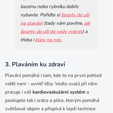
bazénu nebo rybníku dobře
vybavte. Pořiďte si
špunty do uší
na plavání
(tady vám povíme,
jak
špunty do uší do vody vybrat
) a
třeba i
klipy na nos
.
3. Plaváním ku zdraví
Plavání pomáhá i tam, kde to na první pohled
vidět není – uvnitř těla. Vedle svalů při něm
pracuje i váš
kardiovaskulární systém
a
posilujete tak i srdce a plíce, kterým pomáhá
zvětšovat objem a přispívá k lepší technice