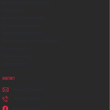
Zásady ochrany osobních údajů
Vrácení zboží
Reklamace a reklamační řád
Způsoby dopravy a platby
Velkoobchod a spolupráce
Zakázky na míru a dárkové předměty
Kreativní Česko
Hodnocení obchodu
Moje objednávka
KONTAKT
napiste
@
earplugs.cz
+420 731 389 483
Jsme na Facebooku!