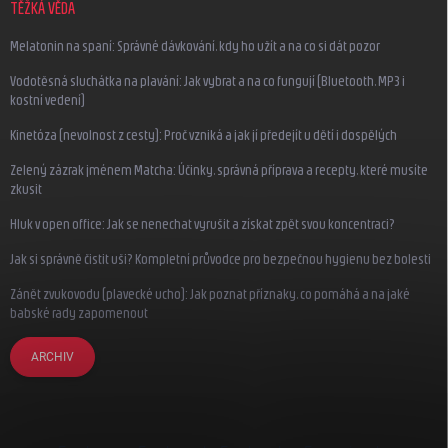
TĚŽKÁ VĚDA
Melatonin na spaní: Správné dávkování, kdy ho užít a na co si dát pozor
Vodotěsná sluchátka na plavání: Jak vybrat a na co fungují (Bluetooth, MP3 i
kostní vedení)
Kinetóza (nevolnost z cesty): Proč vzniká a jak jí předejít u dětí i dospělých
Zelený zázrak jménem Matcha: Účinky, správná příprava a recepty, které musíte
zkusit
Hluk v open office: Jak se nenechat vyrušit a získat zpět svou koncentraci?
Jak si správně čistit uši? Kompletní průvodce pro bezpečnou hygienu bez bolesti
Zánět zvukovodu (plavecké ucho): Jak poznat příznaky, co pomáhá a na jaké
babské rady zapomenout
ARCHIV