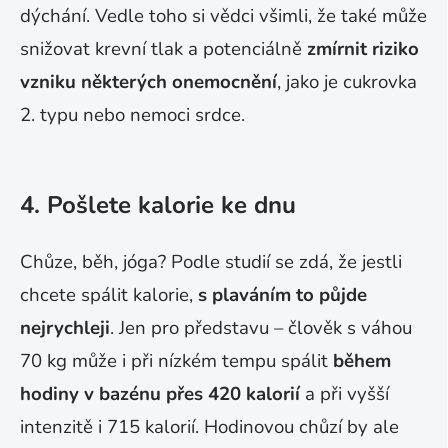
dýchání. Vedle toho si vědci všimli, že také může
snižovat krevní tlak a potenciálně
zmírnit riziko
vzniku některých onemocnění
, jako je cukrovka
2. typu nebo nemoci srdce.
4. Pošlete kalorie ke dnu
Chůze, běh, jóga? Podle studií se zdá, že jestli
chcete spálit kalorie,
s plaváním to půjde
nejrychleji
. Jen pro představu – člověk s váhou
70 kg může i při nízkém tempu spálit
během
hodiny v bazénu přes 420 kalorií
a při vyšší
intenzitě i 715 kalorií. Hodinovou chůzí by ale