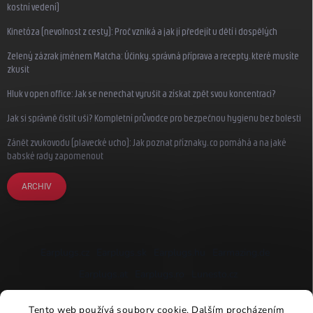
kostní vedení)
Kinetóza (nevolnost z cesty): Proč vzniká a jak jí předejít u dětí i dospělých
Zelený zázrak jménem Matcha: Účinky, správná příprava a recepty, které musíte
zkusit
Hluk v open office: Jak se nenechat vyrušit a získat zpět svou koncentraci?
Jak si správně čistit uši? Kompletní průvodce pro bezpečnou hygienu bez bolesti
Zánět zvukovodu (plavecké ucho): Jak poznat příznaky, co pomáhá a na jaké
babské rady zapomenout
ARCHIV
Earplugs.cz
Earplugs.sk
Earplugs.hu
Earmazing.de
Earplugs.at
Earplugs.ro
Lunesto.cz
Tento web používá soubory cookie. Dalším procházením