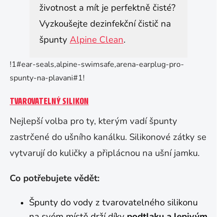
životnost a mít je perfektně čisté?
Vyzkoušejte dezinfekční čistič na
špunty
Alpine Clean
.
!1#ear-seals,alpine-swimsafe,arena-earplug-pro-
spunty-na-plavani#1!
TVAROVATELNÝ SILIKON
Nejlepší volba pro ty, kterým vadí špunty
zastrčené do ušního kanálku. Silikonové zátky se
vytvarují do kuličky a připlácnou na ušní jamku.
Co potřebujete vědět:
Špunty do vody z tvarovatelného silikonu
na svém místě drží díky
podtlaku a lepivým