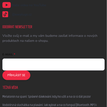
Naše videa na YouTube
@earplugs.cz
ODEBÍRAT NEWSLETTER
Vložte svůj e-mail a my vám budeme zasílat informace o nových
produktech na našem e-shopu.
E-MAIL
PŘIHLÁSIT SE
TĚŽKÁ VĚDA
Melatonin na spaní: Správné dávkování, kdy ho užít a na co si dát pozor
Vodotěsná sluchátka na plavání: Jak vybrat a na co fungují (Bluetooth, MP3 i