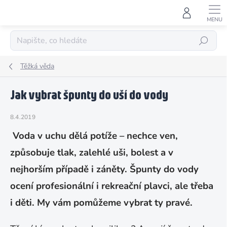
Přejít
na
obsah
HLEDAT
Těžká věda
Jak vybrat špunty do uší do vody
8.4.2019
Voda v uchu dělá potíže – nechce ven,
způsobuje tlak, zalehlé uši, bolest a v
nejhorším případě i záněty. Špunty do vody
ocení profesionální i rekreační plavci, ale třeba
i děti. My vám pomůžeme vybrat ty pravé.