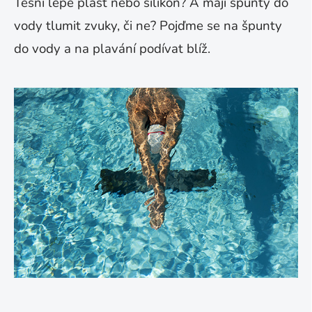
Těsní lépe plast nebo silikon? A mají špunty do
vody tlumit zvuky, či ne? Pojďme se na špunty
do vody a na plavání podívat blíž.