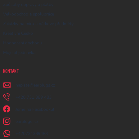
Způsoby dopravy a platby
Velkoobchod a spolupráce
Zakázky na míru a dárkové předměty
Kreativní Česko
Hodnocení obchodu
Moje objednávka
KONTAKT
napiste
@
earplugs.cz
+420 731 389 483
Jsme na Facebooku!
earplugs_cz
+420731389483