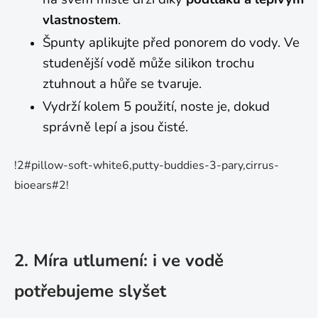
vlastnostem
.
Špunty aplikujte před ponorem do vody. Ve
studenější vodě může silikon trochu
ztuhnout a hůře se tvaruje.
Vydrží kolem 5 použití, noste je, dokud
správně lepí a jsou čisté.
!2#pillow-soft-white6,putty-buddies-3-pary,cirrus-
bioears#2!
2. Míra utlumení: i ve vodě
potřebujeme slyšet