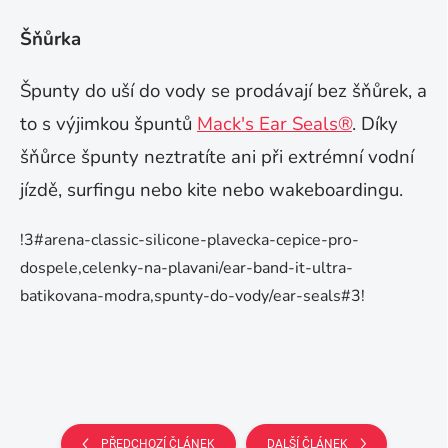
Šňůrka
Špunty do uší do vody se prodávají bez šňůrek, a
to s výjimkou špuntů
Mack's Ear Seals®
. Díky
šňůrce špunty neztratíte ani při extrémní vodní
jízdě, surfingu nebo kite nebo wakeboardingu.
!3#arena-classic-silicone-plavecka-cepice-pro-
dospele,celenky-na-plavani/ear-band-it-ultra-
batikovana-modra,spunty-do-vody/ear-seals#3!
PŘEDCHOZÍ ČLÁNEK
DALŠÍ ČLÁNEK