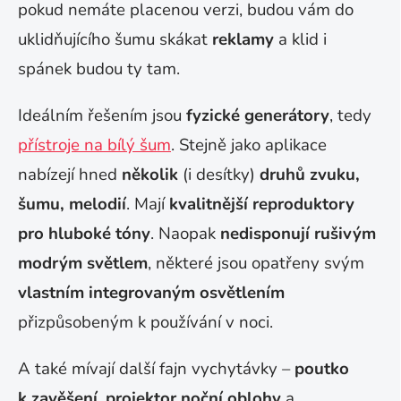
pokud nemáte placenou verzi, budou vám do
uklidňujícího šumu skákat
reklamy
a klid i
spánek budou ty tam.
Ideálním řešením jsou
fyzické generátory
, tedy
přístroje na bílý šum
. Stejně jako aplikace
nabízejí hned
několik
(i desítky)
druhů zvuku,
šumu, melodií
. Mají
kvalitnější reproduktory
pro hluboké tóny
. Naopak
nedisponují rušivým
modrým světlem
, některé jsou opatřeny svým
vlastním integrovaným osvětlením
přizpůsobeným k používání v noci.
A také mívají další fajn vychytávky –
poutko
k zavěšení
,
projektor noční oblohy
a