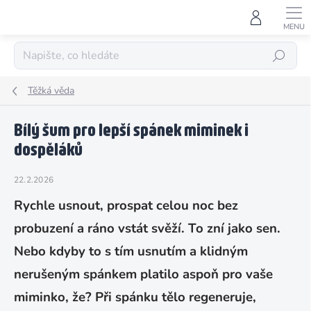
Přejít
na
obsah
HLEDAT
Těžká věda
Bílý šum pro lepší spánek miminek i
dospěláků
22.2.2026
Rychle usnout, prospat celou noc bez
probuzení a ráno vstát svěží. To zní jako sen.
Nebo kdyby to s tím usnutím a klidným
nerušeným spánkem platilo aspoň pro vaše
miminko, že? Při spánku tělo regeneruje,