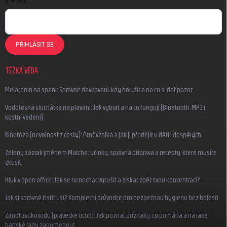
E-MAIL
PŘIHLÁSIT SE
TĚŽKÁ VĚDA
Melatonin na spaní: Správné dávkování, kdy ho užít a na co si dát pozor
Vodotěsná sluchátka na plavání: Jak vybrat a na co fungují (Bluetooth, MP3 i
kostní vedení)
Kinetóza (nevolnost z cesty): Proč vzniká a jak jí předejít u dětí i dospělých
Zelený zázrak jménem Matcha: Účinky, správná příprava a recepty, které musíte
zkusit
Hluk v open office: Jak se nenechat vyrušit a získat zpět svou koncentraci?
Jak si správně čistit uši? Kompletní průvodce pro bezpečnou hygienu bez bolesti
Zánět zvukovodu (plavecké ucho): Jak poznat příznaky, co pomáhá a na jaké
babské rady zapomenout