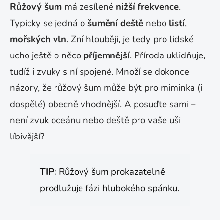
Růžový šum
má zesílené
nižší frekvence
.
Typicky se jedná o
šumění deště
nebo
listí
,
mořských vln
. Zní hlouběji, je tedy pro lidské
ucho ještě o něco
příjemnější
. Příroda uklidňuje,
tudíž i zvuky s ní spojené. Množí se dokonce
názory, že růžový šum může být pro miminka (i
dospělé) obecně vhodnější. A posuďte sami –
není zvuk oceánu nebo deště pro vaše uši
líbivější?
TIP:
Růžový šum prokazatelně
prodlužuje fázi hlubokého spánku.