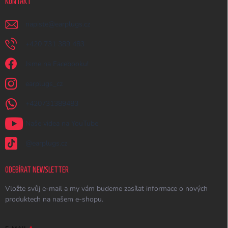
KONTAKT
napiste
@
earplugs.cz
+420 731 389 483
Jsme na Facebooku!
earplugs_cz
+420731389483
Naše videa na YouTube
@earplugs.cz
ODEBÍRAT NEWSLETTER
Vložte svůj e-mail a my vám budeme zasílat informace o nových
produktech na našem e-shopu.