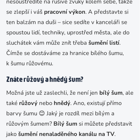
nesoustředíte na rušivé zvuky kolem sebe, takže
se zlepší i váš
pracovní výkon
. A představte si
ten balzám na duši – sice sedíte v kanceláři se
spoustou lidí, techniky, uprostřed města, ale do
sluchátek vám může znít třeba
šumění listí
.
Čímže se dostáváme za hranice bílého šumu,
k šumu růžovému.
Znáte růžový a hnědý šum?
Možná jste už zaslechli, že není jen
bílý šum
, ale
také
růžový
nebo
hnědý
. Ano, existují přímo
barvy šumu 😊 Jaký je rozdíl mezi bílým a
růžovým šumem?
Bílý šum
si můžete představit
jako
šumění nenaladěného kanálu na TV
.