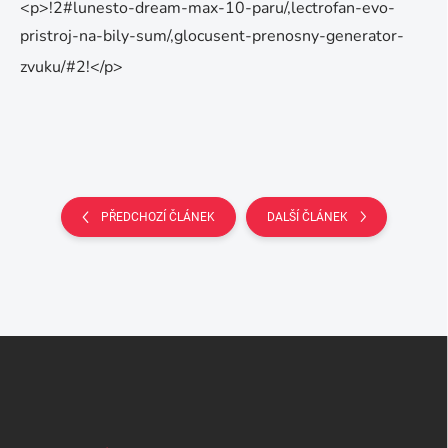
<p>!2#lunesto-dream-max-10-paru/,lectrofan-evo-
pristroj-na-bily-sum/,glocusent-prenosny-generator-
zvuku/#2!</p>
PŘEDCHOZÍ ČLÁNEK
DALŠÍ ČLÁNEK
Z
á
p
a
t