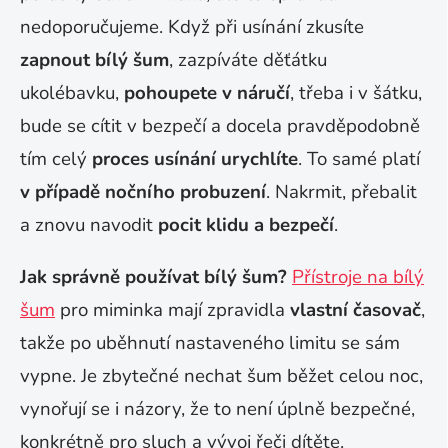
nedoporučujeme. Když při usínání zkusíte
zapnout bílý šum
, zazpíváte děťátku
ukolébavku,
pohoupete v náručí
, třeba i v šátku,
bude se cítit v bezpečí a docela pravděpodobně
tím celý
proces usínání urychlíte
. To samé platí
v případě nočního probuzení
. Nakrmit, přebalit
a znovu navodit
pocit klidu a bezpečí
.
Jak správně používat bílý šum?
Přístroje na bílý
šum
pro miminka mají zpravidla
vlastní časovač
,
takže po uběhnutí nastaveného limitu se sám
vypne. Je zbytečné nechat šum běžet celou noc,
vynořují se i názory, že to není úplně bezpečné,
konkrétně pro sluch a vývoj řeči dítěte.