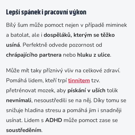
Lepší spánek i pracovní výkon
Bílý šum může pomoct nejen v případě miminek
a batolat, ale i
dospěláků, kterým se těžko
usíná
. Perfektně odvede pozornost od
chrápajícího partnera
nebo
hluku z ulice
.
Může mít taky příznivý vliv na celkové zdraví.
Pomáhá lidem, kteří trpí
tinnitem
tzv.
přetrénovat mozek, aby
pískání v uších
tolik
nevnímali
, nesoustředili se na něj. Díky tomu se
snižuje hladina stresu a pomáhá jim i snadněji
usínat. Lidem s
ADHD
může pomoct zase se
soustředěním
.