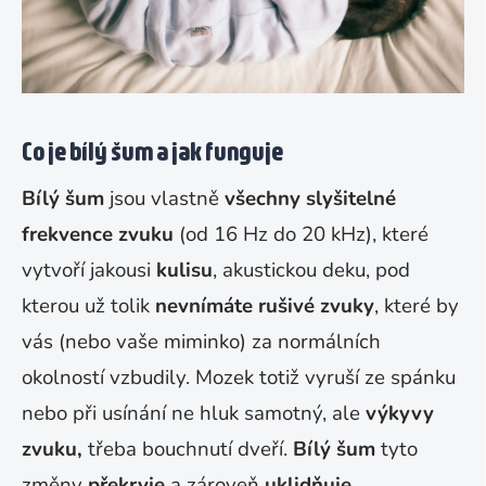
Co je bílý šum a jak funguje
Bílý šum
jsou vlastně
všechny slyšitelné
frekvence zvuku
(od 16 Hz do 20 kHz), které
vytvoří jakousi
kulisu
, akustickou deku, pod
kterou už tolik
nevnímáte rušivé zvuky
, které by
vás (nebo vaše miminko) za normálních
okolností vzbudily. Mozek totiž vyruší ze spánku
nebo při usínání ne hluk samotný, ale
výkyvy
zvuku,
třeba bouchnutí dveří.
Bílý šum
tyto
změny
překryje
a zároveň
uklidňuje
.