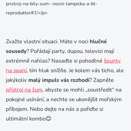
pristroj-na-bily-sum--nocni-lampicka-a-bt-
reproduktor#1!</p>
Zvažte vlastní situaci. Máte v noci
hlučné
sousedy
? Pořádají party, dupou, televizi mají
extrémně nahlas? Nasaďte si pohodlné
špunty
na spaní
, tím hluk snížíte. Je kolem vás ticho, ale
jakýkoliv
malý impuls vás rozhodí
? Zapněte
přístroj na šum
, abyste se mohli „soustředit“ na
pokojné usínání, a nechte se ukonějšit mořským
příbojem. Nebo dejte na nás a pořiďte si
ultimátní kombo😊