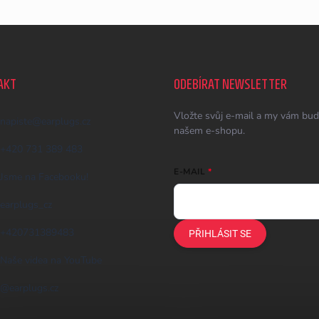
AKT
ODEBÍRAT NEWSLETTER
Vložte svůj e-mail a my vám bud
napiste
@
earplugs.cz
našem e-shopu.
+420 731 389 483
E-MAIL
Jsme na Facebooku!
earplugs_cz
+420731389483
PŘIHLÁSIT SE
Naše videa na YouTube
@earplugs.cz