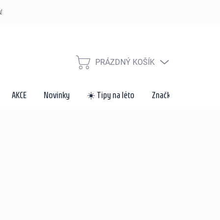
řád
Způsoby dopravy a platby
Velkoobchod a spolupráce
Za
PRÁZDNÝ KOŠÍK
NÁKUPNÍ
KOŠÍK
AKCE
Novinky
☀️ Tipy na léto
Značky