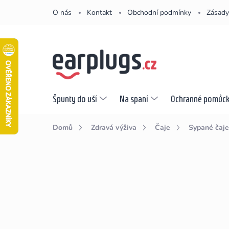
Přejít
O nás
Kontakt
Obchodní podmínky
Zásady
na
obsah
Špunty do uší
Na spaní
Ochranné pomůc
Domů
Zdravá výživa
Čaje
Sypané čaje