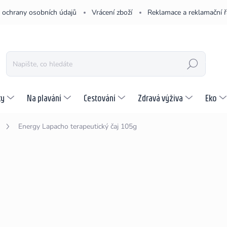
 ochrany osobních údajů
Vrácení zboží
Reklamace a reklamační 
HLEDAT
ky
Na plavání
Cestování
Zdravá výživa
Eko
Energy Lapacho terapeutický čaj 105g