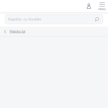
Přejít
na
obsah
HLEDAT
Matcha čaj