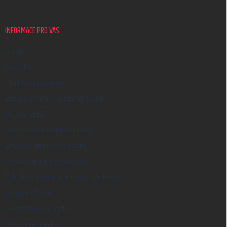
a
t
í
INFORMACE PRO VÁS
O nás
Kontakt
Obchodní podmínky
Zásady ochrany osobních údajů
Vrácení zboží
Reklamace a reklamační řád
Způsoby dopravy a platby
Velkoobchod a spolupráce
Zakázky na míru a dárkové předměty
Kreativní Česko
Hodnocení obchodu
Moje objednávka