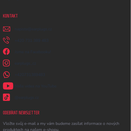
KONTAKT
napiste
@
earplugs.cz
+420 731 389 483
Jsme na Facebooku!
earplugs_cz
+420731389483
Naše videa na YouTube
@earplugs.cz
ODEBÍRAT NEWSLETTER
Vložte svůj e-mail a my vám budeme zasílat informace o nových
produktech na našem e-shopu.