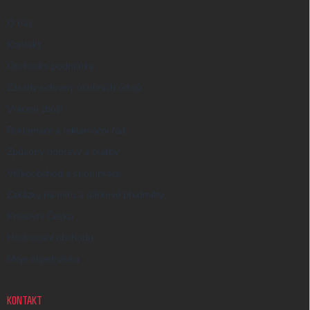
O nás
Kontakt
Obchodní podmínky
Zásady ochrany osobních údajů
Vrácení zboží
Reklamace a reklamační řád
Způsoby dopravy a platby
Velkoobchod a spolupráce
Zakázky na míru a dárkové předměty
Kreativní Česko
Hodnocení obchodu
Moje objednávka
KONTAKT