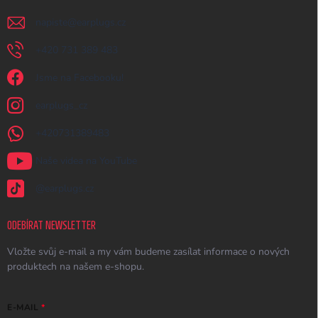
napiste
@
earplugs.cz
+420 731 389 483
Jsme na Facebooku!
earplugs_cz
+420731389483
Naše videa na YouTube
@earplugs.cz
ODEBÍRAT NEWSLETTER
Vložte svůj e-mail a my vám budeme zasílat informace o nových
produktech na našem e-shopu.
E-MAIL