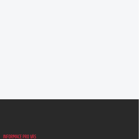
Z
á
p
a
t
í
INFORMACE PRO VÁS