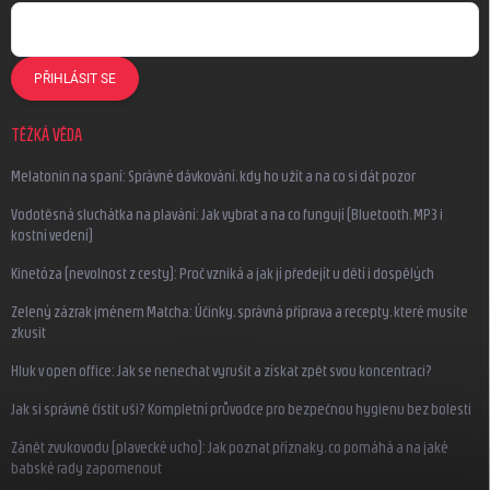
PŘIHLÁSIT SE
TĚŽKÁ VĚDA
Melatonin na spaní: Správné dávkování, kdy ho užít a na co si dát pozor
Vodotěsná sluchátka na plavání: Jak vybrat a na co fungují (Bluetooth, MP3 i
kostní vedení)
Kinetóza (nevolnost z cesty): Proč vzniká a jak jí předejít u dětí i dospělých
Zelený zázrak jménem Matcha: Účinky, správná příprava a recepty, které musíte
zkusit
Hluk v open office: Jak se nenechat vyrušit a získat zpět svou koncentraci?
Jak si správně čistit uši? Kompletní průvodce pro bezpečnou hygienu bez bolesti
Zánět zvukovodu (plavecké ucho): Jak poznat příznaky, co pomáhá a na jaké
babské rady zapomenout