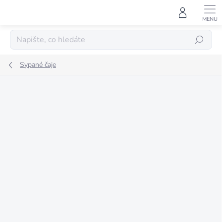
Přejít
na
obsah
HLEDAT
Sypané čaje