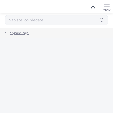
Přejít
na
obsah
HLEDAT
Sypané čaje