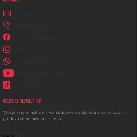
napiste
@
earplugs.cz
+420 731 389 483
Jsme na Facebooku!
earplugs_cz
+420731389483
Naše videa na YouTube
@earplugs.cz
ODEBÍRAT NEWSLETTER
Vložte svůj e-mail a my vám budeme zasílat informace o nových
produktech na našem e-shopu.
E-MAIL