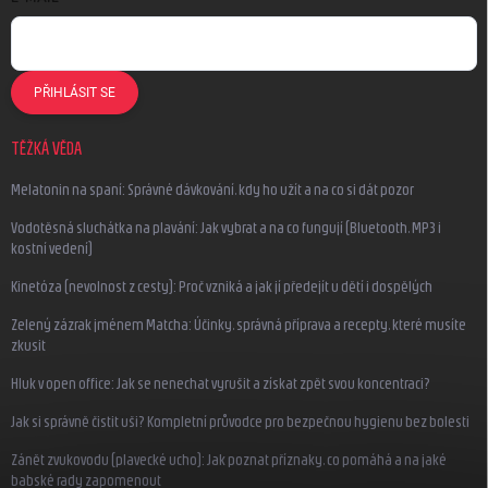
PŘIHLÁSIT SE
TĚŽKÁ VĚDA
Melatonin na spaní: Správné dávkování, kdy ho užít a na co si dát pozor
Vodotěsná sluchátka na plavání: Jak vybrat a na co fungují (Bluetooth, MP3 i
kostní vedení)
Kinetóza (nevolnost z cesty): Proč vzniká a jak jí předejít u dětí i dospělých
Zelený zázrak jménem Matcha: Účinky, správná příprava a recepty, které musíte
zkusit
Hluk v open office: Jak se nenechat vyrušit a získat zpět svou koncentraci?
Jak si správně čistit uši? Kompletní průvodce pro bezpečnou hygienu bez bolesti
Zánět zvukovodu (plavecké ucho): Jak poznat příznaky, co pomáhá a na jaké
babské rady zapomenout