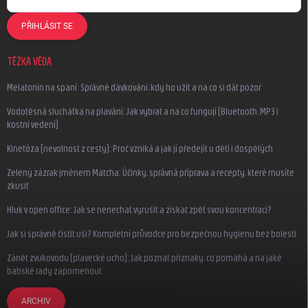
PŘIHLÁSIT SE
TĚŽKÁ VĚDA
Melatonin na spaní: Správné dávkování, kdy ho užít a na co si dát pozor
Vodotěsná sluchátka na plavání: Jak vybrat a na co fungují (Bluetooth, MP3 i
kostní vedení)
Kinetóza (nevolnost z cesty): Proč vzniká a jak jí předejít u dětí i dospělých
Zelený zázrak jménem Matcha: Účinky, správná příprava a recepty, které musíte
zkusit
Hluk v open office: Jak se nenechat vyrušit a získat zpět svou koncentraci?
Jak si správně čistit uši? Kompletní průvodce pro bezpečnou hygienu bez bolesti
Zánět zvukovodu (plavecké ucho): Jak poznat příznaky, co pomáhá a na jaké
babské rady zapomenout
ARCHIV