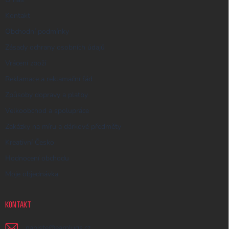
Kontakt
Obchodní podmínky
Zásady ochrany osobních údajů
Vrácení zboží
Reklamace a reklamační řád
Způsoby dopravy a platby
Velkoobchod a spolupráce
Zakázky na míru a dárkové předměty
Kreativní Česko
Hodnocení obchodu
Moje objednávka
KONTAKT
napiste
@
earplugs.cz