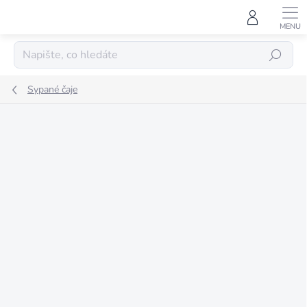
Přejít
na
obsah
HLEDAT
Sypané čaje