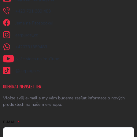
+420 731 389 483
Jsme na Facebooku!
earplugs_cz
+420731389483
Naše videa na YouTube
@earplugs.cz
ODEBÍRAT NEWSLETTER
Vložte svůj e-mail a my vám budeme zasílat informace o nových
produktech na našem e-shopu.
E-MAIL