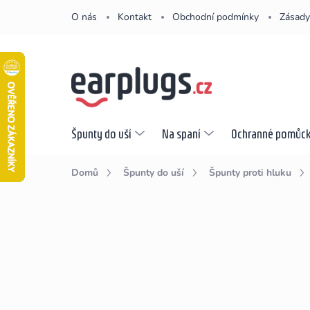
Přejít
O nás
Kontakt
Obchodní podmínky
Zásady
na
obsah
Špunty do uší
Na spaní
Ochranné pomůc
Domů
Špunty do uší
Špunty proti hluku