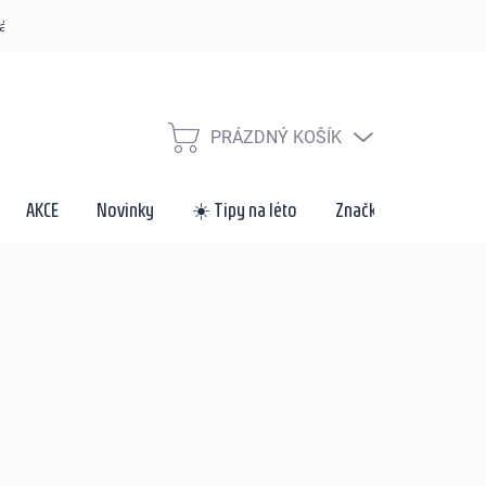
řád
Způsoby dopravy a platby
Velkoobchod a spolupráce
Za
PRÁZDNÝ KOŠÍK
NÁKUPNÍ
KOŠÍK
AKCE
Novinky
☀️ Tipy na léto
Značky