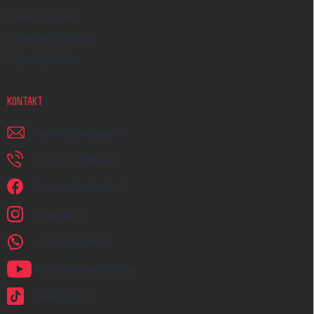
Kreativní Česko
Hodnocení obchodu
Moje objednávka
KONTAKT
napiste
@
earplugs.cz
+420 731 389 483
Jsme na Facebooku!
earplugs_cz
+420731389483
Naše videa na YouTube
@earplugs.cz