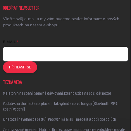
ODEBÍRAT NEWSLETTER
Vložte svůj e-mail a my vám budeme zasílat informace o nových
produktech na našem e-shopu.
E-MAIL
PŘIHLÁSIT SE
TĚŽKÁ VĚDA
Melatonin na spaní: Správné dávkování, kdy ho užít a na co si dát pozor
Vodotěsná sluchátka na plavání: Jak vybrat a na co fungují (Bluetooth, MP3 i
kostní vedení)
Kinetóza (nevolnost z cesty): Proč vzniká a jak jí předejít u dětí i dospělých
Zelený zázrak jménem Matcha: Účinky, správná příprava a recepty, které musíte