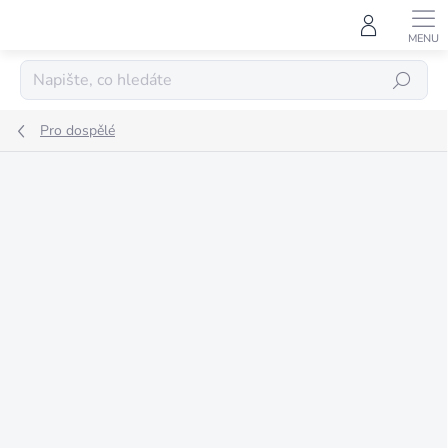
Přejít
na
obsah
HLEDAT
Pro dospělé