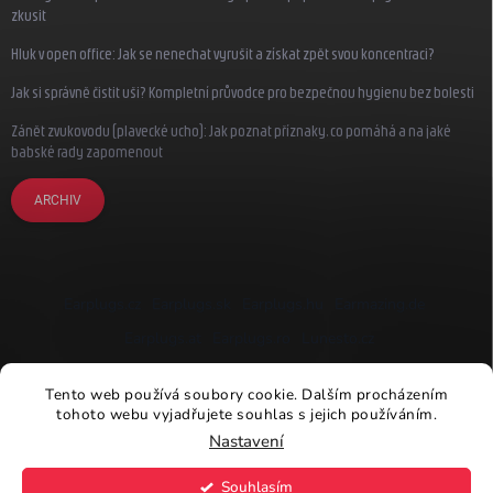
zkusit
Hluk v open office: Jak se nenechat vyrušit a získat zpět svou koncentraci?
Jak si správně čistit uši? Kompletní průvodce pro bezpečnou hygienu bez bolesti
Zánět zvukovodu (plavecké ucho): Jak poznat příznaky, co pomáhá a na jaké
babské rady zapomenout
ARCHIV
Earplugs.cz
Earplugs.sk
Earplugs.hu
Earmazing.de
Earplugs.at
Earplugs.ro
Lunesto.cz
Tento web používá soubory cookie. Dalším procházením
tohoto webu vyjadřujete souhlas s jejich používáním.
Nastavení
Copyright 2026
Earplugs.cz
. Všechna práva vyhrazena.
Souhlasím