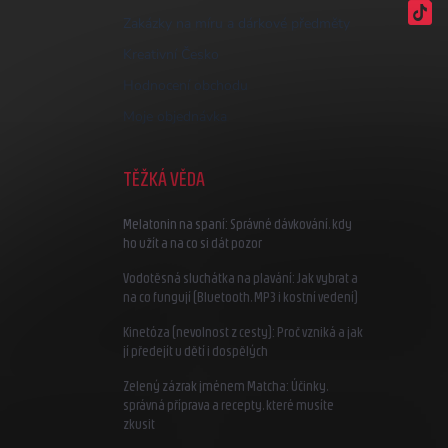
Zakázky na míru a dárkové předměty
Kreativní Česko
Hodnocení obchodu
Moje objednávka
TĚŽKÁ VĚDA
Melatonin na spaní: Správné dávkování, kdy
ho užít a na co si dát pozor
Vodotěsná sluchátka na plavání: Jak vybrat a
na co fungují (Bluetooth, MP3 i kostní vedení)
Kinetóza (nevolnost z cesty): Proč vzniká a jak
jí předejít u dětí i dospělých
Zelený zázrak jménem Matcha: Účinky,
správná příprava a recepty, které musíte
zkusit