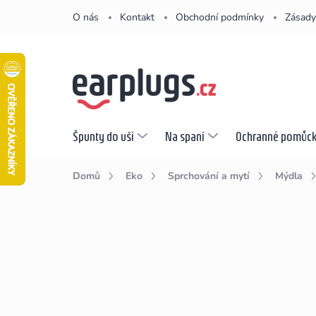
Přejít
O nás
Kontakt
Obchodní podmínky
Zásady
na
obsah
Špunty do uší
Na spaní
Ochranné pomůc
Domů
Eko
Sprchování a mytí
Mýdla