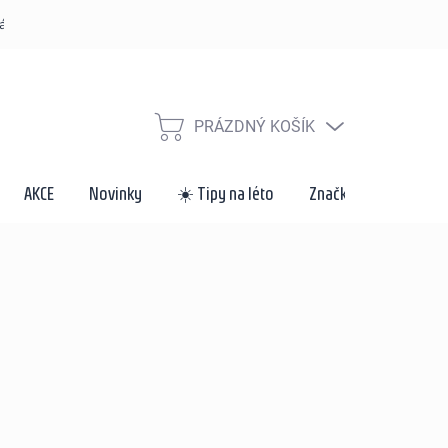
řád
Způsoby dopravy a platby
Velkoobchod a spolupráce
Za
PRÁZDNÝ KOŠÍK
NÁKUPNÍ
KOŠÍK
AKCE
Novinky
☀️ Tipy na léto
Značky