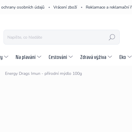
 ochrany osobních údajů
Vrácení zboží
Reklamace a reklamační 
HLEDAT
ky
Na plavání
Cestování
Zdravá výživa
Eko
Energy Drags Imun - přírodní mýdlo 100g