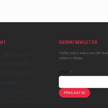
AKT
ODEBÍRAT NEWSLETTER
Vložte svůj e-mail a my vám bud
napiste
@
earplugs.cz
našem e-shopu.
+420 731 389 483
E-MAIL
Jsme na Facebooku!
earplugs_cz
+420731389483
PŘIHLÁSIT SE
Naše videa na YouTube