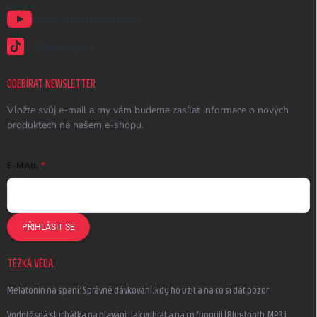
Naše videa na YouTube
@earplugs.cz
ODEBÍRAT NEWSLETTER
Vložte svůj e-mail a my vám budeme zasílat informace o nových
produktech na našem e-shopu.
E-MAIL
PŘIHLÁSIT SE
TĚŽKÁ VĚDA
Melatonin na spaní: Správné dávkování, kdy ho užít a na co si dát pozor
Vodotěsná sluchátka na plavání: Jak vybrat a na co fungují (Bluetooth, MP3 i