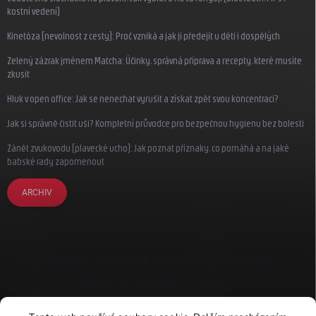
kostní vedení)
Kinetóza (nevolnost z cesty): Proč vzniká a jak jí předejít u dětí i dospělých
Zelený zázrak jménem Matcha: Účinky, správná příprava a recepty, které musíte
zkusit
Hluk v open office: Jak se nenechat vyrušit a získat zpět svou koncentraci?
Jak si správně čistit uši? Kompletní průvodce pro bezpečnou hygienu bez bolesti
Zánět zvukovodu (plavecké ucho): Jak poznat příznaky, co pomáhá a na jaké
babské rady zapomenout
ARCHIV
Earplugs.cz
Earplugs.sk
Earplugs.hu
Earmazing.de
Earplugs.at
Earplugs.ro
Lunesto.cz