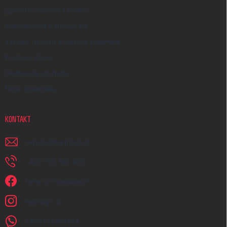
Způsoby dopravy a platby
Velkoobchod a spolupráce
Zakázky na míru a dárkové předměty
Kreativní Česko
Hodnocení obchodu
Moje objednávka
KONTAKT
napiste
@
earplugs.cz
+420 731 389 483
Jsme na Facebooku!
earplugs_cz
+420731389483