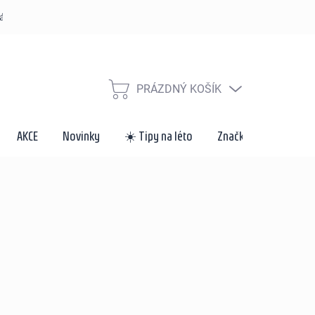
řád
Způsoby dopravy a platby
Velkoobchod a spolupráce
Za
PRÁZDNÝ KOŠÍK
NÁKUPNÍ
KOŠÍK
AKCE
Novinky
☀️ Tipy na léto
Značky