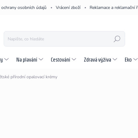
 ochrany osobních údajů
Vrácení zboží
Reklamace a reklamační 
HLEDAT
ky
Na plavání
Cestování
Zdravá výživa
Eko
tské přírodní opalovací krémy