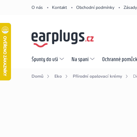
Přejít
O nás
Kontakt
Obchodní podmínky
Zásady
na
obsah
Špunty do uší
Na spaní
Ochranné pomůc
Domů
Eko
Přírodní opalovací krémy
Dě