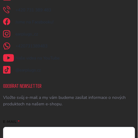
+420 731 389 483
Jsme na Facebooku!
earplugs_cz
+420731389483
Naše videa na YouTube
@earplugs.cz
ODEBÍRAT NEWSLETTER
Vložte svůj e-mail a my vám budeme zasílat informace o nových
produktech na našem e-shopu.
E-MAIL