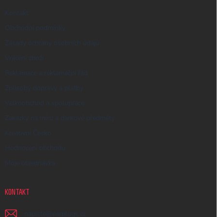
Kontakt
Obchodní podmínky
Zásady ochrany osobních údajů
Vrácení zboží
Reklamace a reklamační řád
Způsoby dopravy a platby
Velkoobchod a spolupráce
Zakázky na míru a dárkové předměty
Kreativní Česko
Hodnocení obchodu
Moje objednávka
KONTAKT
napiste
@
earplugs.cz