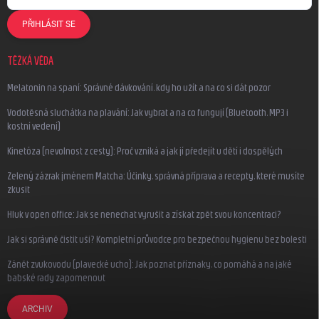
PŘIHLÁSIT SE
TĚŽKÁ VĚDA
Melatonin na spaní: Správné dávkování, kdy ho užít a na co si dát pozor
Vodotěsná sluchátka na plavání: Jak vybrat a na co fungují (Bluetooth, MP3 i
kostní vedení)
Kinetóza (nevolnost z cesty): Proč vzniká a jak jí předejít u dětí i dospělých
Zelený zázrak jménem Matcha: Účinky, správná příprava a recepty, které musíte
zkusit
Hluk v open office: Jak se nenechat vyrušit a získat zpět svou koncentraci?
Jak si správně čistit uši? Kompletní průvodce pro bezpečnou hygienu bez bolesti
Zánět zvukovodu (plavecké ucho): Jak poznat příznaky, co pomáhá a na jaké
babské rady zapomenout
ARCHIV