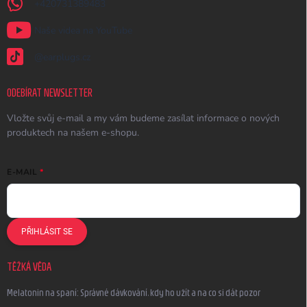
+420731389483
Naše videa na YouTube
@earplugs.cz
ODEBÍRAT NEWSLETTER
Vložte svůj e-mail a my vám budeme zasílat informace o nových
produktech na našem e-shopu.
E-MAIL
PŘIHLÁSIT SE
TĚŽKÁ VĚDA
Melatonin na spaní: Správné dávkování, kdy ho užít a na co si dát pozor