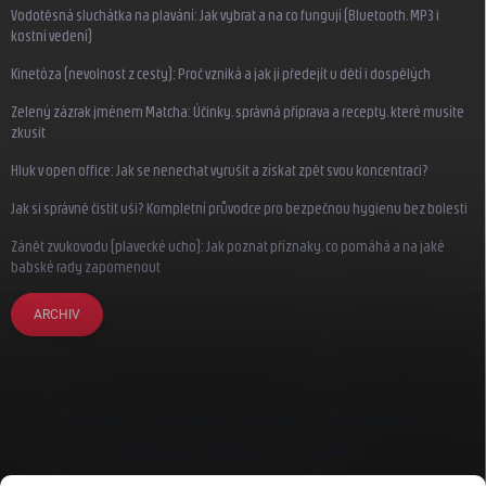
Vodotěsná sluchátka na plavání: Jak vybrat a na co fungují (Bluetooth, MP3 i
kostní vedení)
Kinetóza (nevolnost z cesty): Proč vzniká a jak jí předejít u dětí i dospělých
Zelený zázrak jménem Matcha: Účinky, správná příprava a recepty, které musíte
zkusit
Hluk v open office: Jak se nenechat vyrušit a získat zpět svou koncentraci?
Jak si správně čistit uši? Kompletní průvodce pro bezpečnou hygienu bez bolesti
Zánět zvukovodu (plavecké ucho): Jak poznat příznaky, co pomáhá a na jaké
babské rady zapomenout
ARCHIV
Earplugs.cz
Earplugs.sk
Earplugs.hu
Earmazing.de
Earplugs.at
Earplugs.ro
Lunesto.cz