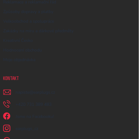
Reklamace a reklamační řád
Způsoby dopravy a platby
Velkoobchod a spolupráce
Zakázky na míru a dárkové předměty
Kreativní Česko
Hodnocení obchodu
Moje objednávka
KONTAKT
napiste
@
earplugs.cz
+420 731 389 483
Jsme na Facebooku!
earplugs_cz