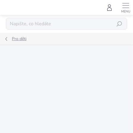
Přejít
na
obsah
HLEDAT
Pro děti