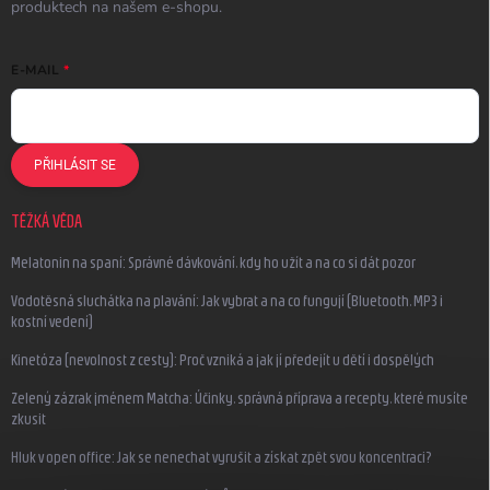
produktech na našem e-shopu.
E-MAIL
PŘIHLÁSIT SE
TĚŽKÁ VĚDA
Melatonin na spaní: Správné dávkování, kdy ho užít a na co si dát pozor
Vodotěsná sluchátka na plavání: Jak vybrat a na co fungují (Bluetooth, MP3 i
kostní vedení)
Kinetóza (nevolnost z cesty): Proč vzniká a jak jí předejít u dětí i dospělých
Zelený zázrak jménem Matcha: Účinky, správná příprava a recepty, které musíte
zkusit
Hluk v open office: Jak se nenechat vyrušit a získat zpět svou koncentraci?