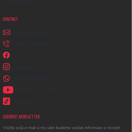
Moje objednávka
KONTAKT
napiste
@
earplugs.cz
+420 731 389 483
Jsme na Facebooku!
earplugs_cz
+420731389483
Naše videa na YouTube
@earplugs.cz
ODEBÍRAT NEWSLETTER
Vložte svůj e-mail a my vám budeme zasílat informace o nových