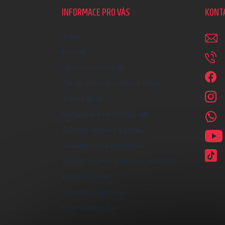
a
INFORMACE PRO VÁS
KONT
t
í
O nás
Kontakt
Obchodní podmínky
Zásady ochrany osobních údajů
Vrácení zboží
Reklamace a reklamační řád
Způsoby dopravy a platby
Velkoobchod a spolupráce
Zakázky na míru a dárkové předměty
Kreativní Česko
Hodnocení obchodu
Moje objednávka