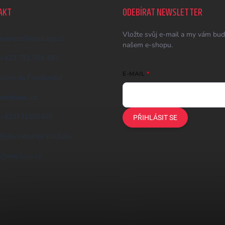
AKT
ODEBÍRAT NEWSLETTER
Vložte svůj e-mail a my vám bud
napiste
@
earplugs.cz
našem e-shopu.
+420 731 389 483
E-MAIL
Jsme na Facebooku!
earplugs_cz
+420731389483
PŘIHLÁSIT SE
Naše videa na YouTube
@earplugs.cz