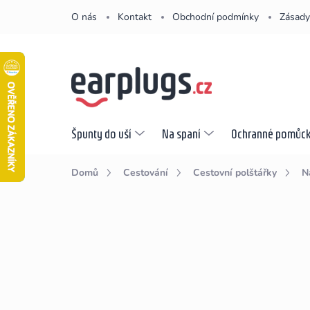
Přejít
O nás
Kontakt
Obchodní podmínky
Zásady
na
obsah
Špunty do uší
Na spaní
Ochranné pomůc
Domů
Cestování
Cestovní polštářky
N