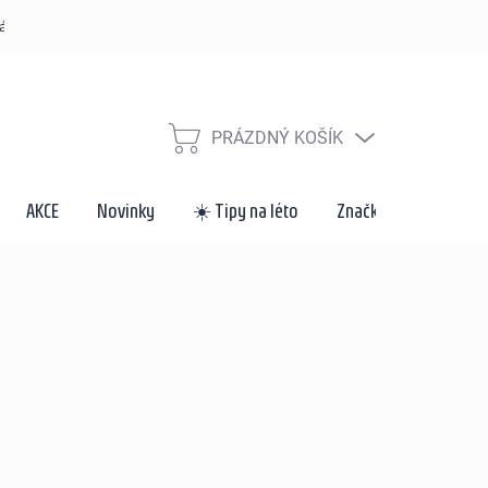
řád
Způsoby dopravy a platby
Velkoobchod a spolupráce
Za
PRÁZDNÝ KOŠÍK
NÁKUPNÍ
KOŠÍK
AKCE
Novinky
☀️ Tipy na léto
Značky