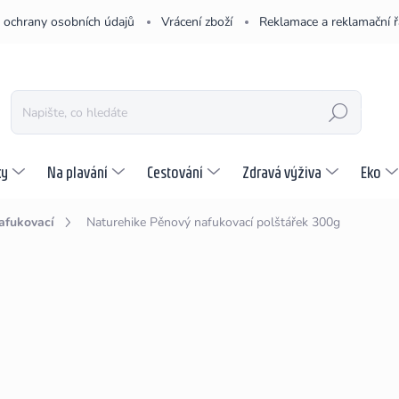
 ochrany osobních údajů
Vrácení zboží
Reklamace a reklamační 
HLEDAT
ky
Na plavání
Cestování
Zdravá výživa
Eko
afukovací
Naturehike Pěnový nafukovací polštářek 300g