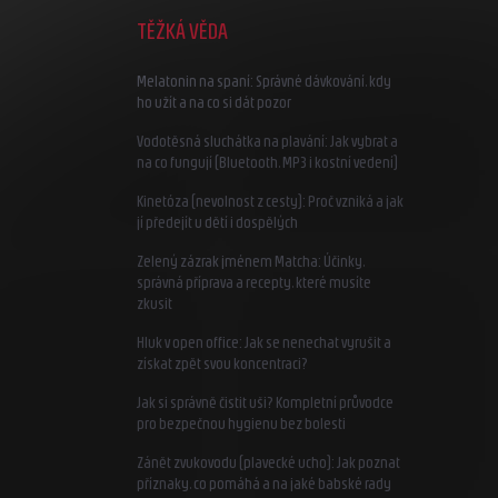
TĚŽKÁ VĚDA
Melatonin na spaní: Správné dávkování, kdy
ho užít a na co si dát pozor
Vodotěsná sluchátka na plavání: Jak vybrat a
na co fungují (Bluetooth, MP3 i kostní vedení)
Kinetóza (nevolnost z cesty): Proč vzniká a jak
jí předejít u dětí i dospělých
Zelený zázrak jménem Matcha: Účinky,
správná příprava a recepty, které musíte
zkusit
Hluk v open office: Jak se nenechat vyrušit a
získat zpět svou koncentraci?
Jak si správně čistit uši? Kompletní průvodce
pro bezpečnou hygienu bez bolesti
Zánět zvukovodu (plavecké ucho): Jak poznat
příznaky, co pomáhá a na jaké babské rady